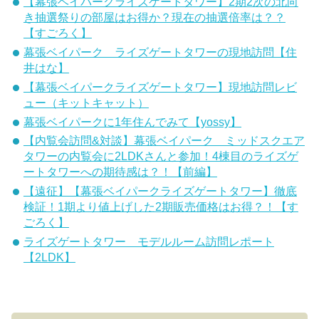
【幕張ベイパークライズゲートタワー】2期2次の北向
き抽選祭りの部屋はお得か？現在の抽選倍率は？？
【すごろく】
幕張ベイパーク ライズゲートタワーの現地訪問【住
井はな】
【幕張ベイパークライズゲートタワー】現地訪問レビ
ュー（キットキャット）
幕張ベイパークに1年住んでみて【yossy】
【内覧会訪問&対談】幕張ベイパーク ミッドスクエア
タワーの内覧会に2LDKさんと参加！4棟目のライズゲ
ートタワーへの期待感は？！【前編】
【遠征】【幕張ベイパークライズゲートタワー】徹底
検証！1期より値上げした2期販売価格はお得？！【す
ごろく】
ライズゲートタワー モデルルーム訪問レポート
【2LDK】