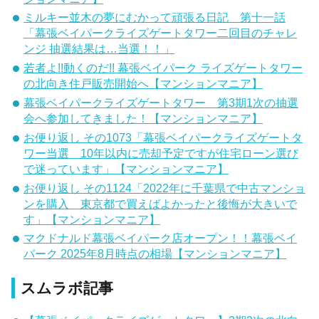
ミルキー並木の夢にむかって頑張る日記 第十一話
「幕張ベイパークライズゲートタワー二回目のチャレ
ンジ 抽選結果は…当選！！」
若者よ!!動くのだ!! 幕張ベイパーク ライズゲートタワー
の北向き住戸販売開始へ【マンションマニア】
幕張ベイパークライズゲートタワー 第3期1次の抽選
会へ参加してきました！【マンションマニア】
お便り返し その1073「幕張ベイパークライズゲートタ
ワー当選 10年以内に売却予定ですが住宅ローン選び
で迷っています」【マンションマニア】
お便り返し その1124「2022年に千葉県で中古マンショ
ンを購入 東京都で買えばよかったと後悔が大きいで
す」【マンションマニア】
マクドナルド幕張ベイパーク店オープン！！幕張ベイ
パーク 2025年8月時点の相場【マンションマニア】
スムラボ記事