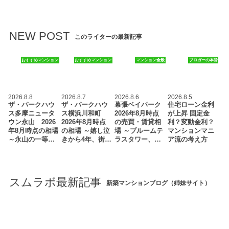
NEW POST
このライターの最新記事
おすすめマンション
おすすめマンション
マンション全般
ブロガーの本音
2026.8.8
2026.8.7
2026.8.6
2026.8.5
ザ・パークハウ
ザ・パークハウ
幕張ベイパーク
住宅ローン金利
ス多摩ニュータ
ス横浜川和町
2026年8月時点
が上昇 固定金
ウン永山 2026
2026年8月時点
の売買・賃貸相
利？変動金利？
年8月時点の相場
の相場 ～嬉し泣
場 ～ブルームテ
マンションマニ
～永山の一等…
きから4年、街…
ラスタワー、…
ア流の考え方
スムラボ最新記事
新築マンションブログ（姉妹サイト）