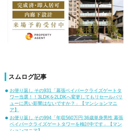
スムログ記事
お便り返し その931「幕張ベイパークライズゲートタ
ワー当選！！3LDKを2LDKへ変更してもリセールバリ
ューに悪い影響はないですか？」【マンションマニ
ア】
お便り返し その994「年収560万円 36歳単身男性 幕張
ベイパークライズゲートタワーを検討中です」【マン
ションマニア】