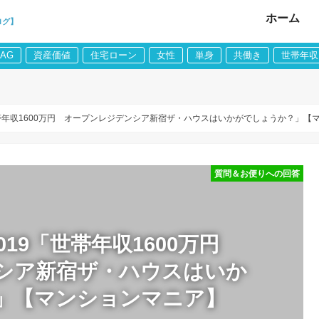
ホーム
ログ】
LAG
資産価値
住宅ローン
女性
単身
共働き
世帯年収
世帯年収1600万円 オープンレジデンシア新宿ザ・ハウスはいかがでしょうか？」【
質問＆お便りへの回答
019「世帯年収1600万円
シア新宿ザ・ハウスはいか
」【マンションマニア】