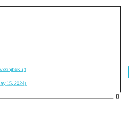
m/wxsihjb6Ku
ay 15, 2024