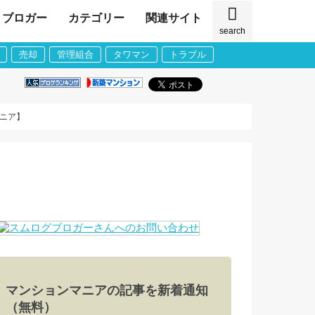
ブロガー
カテゴリー
関連サイト
search
売却
管理組合
タワマン
トラブル
マニア】
マンションマニアの記事を新着通知
（無料）