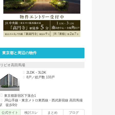
東京都と周辺の物件
リビオ高田馬場
2LDK・3LDK
8戸／総戸数 133戸
東京都新宿区下落合1
JR山手線・東京メトロ東西線・西武新宿線 高田馬場
駅 徒歩9分
公式サイト
検討スレ
まとめ
ブログ