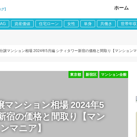
ホーム
ログ】
LAG
資産価値
住宅ローン
女性
単身
共働き
世帯年収
分譲マンション相場 2024年5月編 シティタワー新宿の価格と間取り【マンション
東京都
新宿区
マンション全般
マンション相場 2024年5
ー新宿の価格と間取り【マン
ョンマニア】