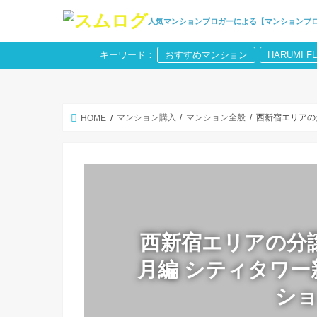
人気マンションブロガーによる【マンションブ
キーワード：
おすすめマンション
HARUMI F
マンション購入
マンション全般
西新宿エリアの
HOME
西新宿エリアの分譲
月編 シティタワ
シ