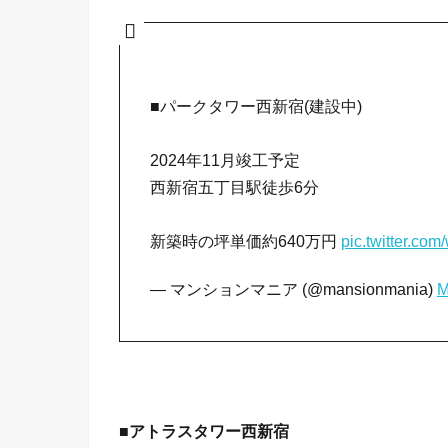
■パークタワー西新宿(建設中)
2024年11月竣工予定
西新宿五丁目駅徒歩6分
新築時の坪単価約640万円
pic.twitter.co
— マンションマニア (@mansionmania)
M
■アトラスタワー西新宿