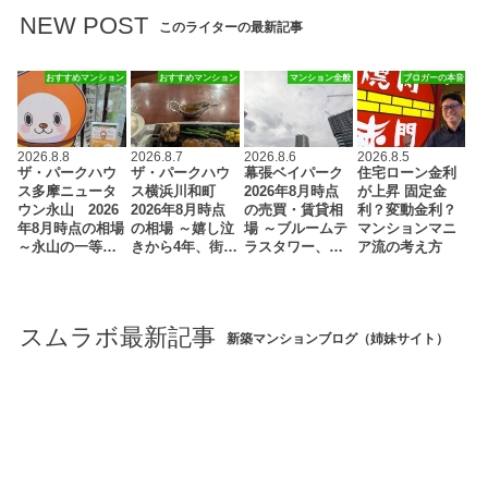
NEW POST
このライターの最新記事
おすすめマンション
おすすめマンション
マンション全般
ブロガーの本音
2026.8.8
2026.8.7
2026.8.6
2026.8.5
ザ・パークハウ
ザ・パークハウ
幕張ベイパーク
住宅ローン金利
ス多摩ニュータ
ス横浜川和町
2026年8月時点
が上昇 固定金
ウン永山 2026
2026年8月時点
の売買・賃貸相
利？変動金利？
年8月時点の相場
の相場 ～嬉し泣
場 ～ブルームテ
マンションマニ
～永山の一等…
きから4年、街…
ラスタワー、…
ア流の考え方
スムラボ最新記事
新築マンションブログ（姉妹サイト）