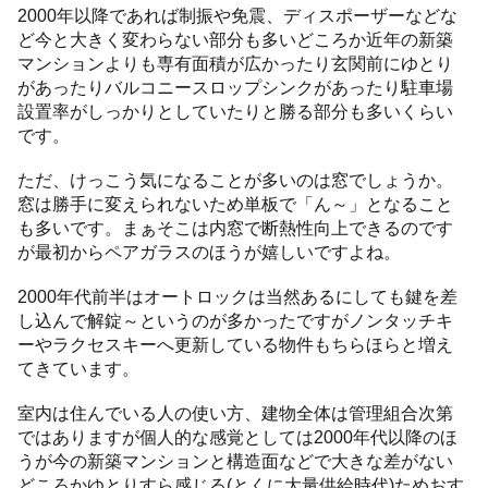
2000年以降であれば制振や免震、ディスポーザーなどな
ど今と大きく変わらない部分も多いどころか近年の新築
マンションよりも専有面積が広かったり玄関前にゆとり
があったりバルコニースロップシンクがあったり駐車場
設置率がしっかりとしていたりと勝る部分も多いくらい
です。
ただ、けっこう気になることが多いのは窓でしょうか。
窓は勝手に変えられないため単板で「ん～」となること
も多いです。まぁそこは内窓で断熱性向上できるのです
が最初からペアガラスのほうが嬉しいですよね。
2000年代前半はオートロックは当然あるにしても鍵を差
し込んで解錠～というのが多かったですがノンタッチキ
ーやラクセスキーへ更新している物件もちらほらと増え
てきています。
室内は住んでいる人の使い方、建物全体は管理組合次第
ではありますが個人的な感覚としては2000年代以降のほ
うが今の新築マンションと構造面などで大きな差がない
どころかゆとりすら感じる(とくに大量供給時代)ためおす