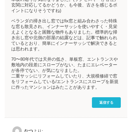
玄関に対応してるかどうか、も今後、古さを感じるポ
イントになりそうですね)
ベランダの掃き出し窓ではfix窓と組み合わさった特殊
な窓も散見され、インナーサッシを使いやすく・見栄
えよくとなると困難な物件もありました。標準的な掃
き出し窓や北側の部屋の結露などは、記事で触れられ
ているとおり、簡単にインナーサッシで解決できると
は思われます。
70〜80年代では天井の低さ、単板窓、エントランスや
敷地内の段差にスロープがない、たまにエレベーター
が各停でない、が気になりました。
二重サッシにリフォームしていたり、大規模修繕で窓
をリフォームしている/エントランスにスロープを新規
に作ったマンションはみたことがあります。
返信する
なつ
より: