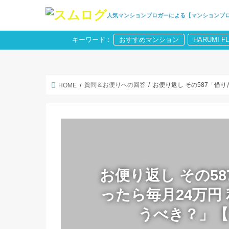
人気マンションブロガーによる【マンションブ
キーワード：
おすすめマンション
HARUMI F
質問＆お便りへの回答
お便り返し その587「借
HOME
お便り返し その58
ったら毎月24万円
うべき？」