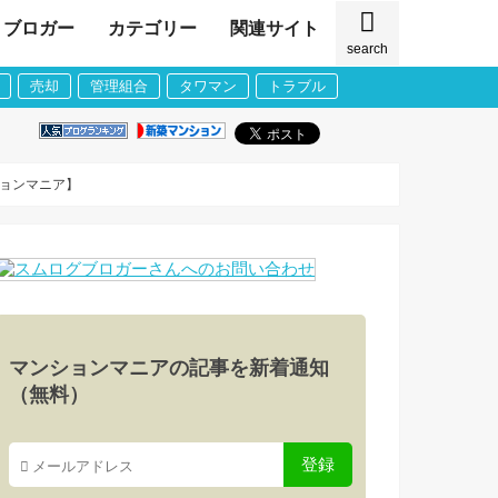
ブロガー
カテゴリー
関連サイト
search
売却
管理組合
タワマン
トラブル
ションマニア】
マンションマニアの記事を新着通知
（無料）