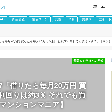
ホーム
ログ】
LAG
資産価値
住宅ローン
女性
単身
共働き
世帯年収
りたら毎月20万円 買ったら毎月24万円 利回りは約3％ それでも買うべき？」【マン
質問＆お便りへの回答
7「借りたら毎月20万円 買
 利回りは約3％ それでも買
【マンションマニア】