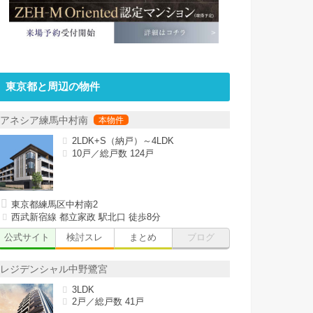
東京都と周辺の物件
アネシア練馬中村南
2LDK+S（納戸）～4LDK
10戸／総戸数 124戸
東京都練馬区中村南2
西武新宿線 都立家政 駅北口 徒歩8分
公式サイト
検討スレ
まとめ
ブログ
レジデンシャル中野鷺宮
3LDK
2戸／総戸数 41戸