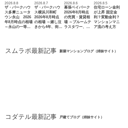
2026.8.8
2026.8.7
2026.8.6
2026.8.5
ザ・パークハウ
ザ・パークハウ
幕張ベイパーク
住宅ローン金利
ス多摩ニュータ
ス横浜川和町
2026年8月時点
が上昇 固定金
ウン永山 2026
2026年8月時点
の売買・賃貸相
利？変動金利？
年8月時点の相場
の相場 ～嬉し泣
場 ～ブルームテ
マンションマニ
～永山の一等…
きから4年、街…
ラスタワー、…
ア流の考え方
スムラボ最新記事
新築マンションブログ（姉妹サイト）
コダテル最新記事
戸建てブログ（姉妹サイト）