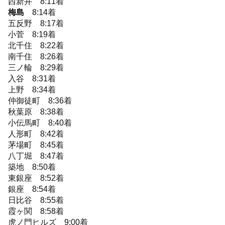
西新井 8:11着
梅島
8:14着
五反野 8:17着
小菅 8:19着
北千住 8:22着
南千住 8:26着
三ノ輪 8:29着
入谷 8:31着
上野 8:34着
仲御徒町 8:36着
秋葉原 8:38着
小伝馬町 8:40着
人形町 8:42着
茅場町 8:45着
八丁堀 8:47着
築地 8:50着
東銀座 8:52着
銀座 8:54着
日比谷 8:55着
霞ヶ関 8:58着
虎ノ門ヒルズ 9:00着