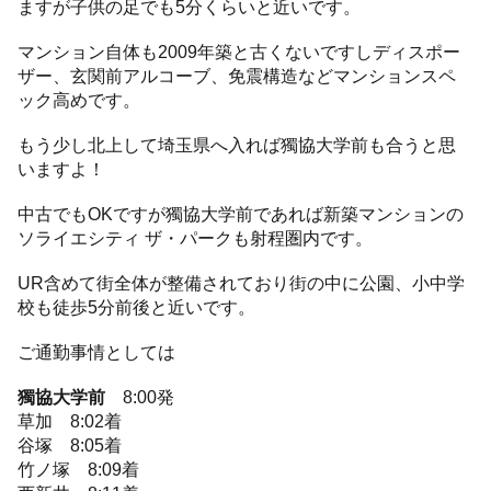
ますが子供の足でも5分くらいと近いです。
マンション自体も2009年築と古くないですしディスポー
ザー、玄関前アルコーブ、免震構造などマンションスペ
ック高めです。
もう少し北上して埼玉県へ入れば獨協大学前も合うと思
いますよ！
中古でもOKですが獨協大学前であれば新築マンションの
ソライエシティ ザ・パークも射程圏内です。
UR含めて街全体が整備されており街の中に公園、小中学
校も徒歩5分前後と近いです。
ご通勤事情としては
獨協大学前
8:00発
草加 8:02着
谷塚 8:05着
竹ノ塚 8:09着