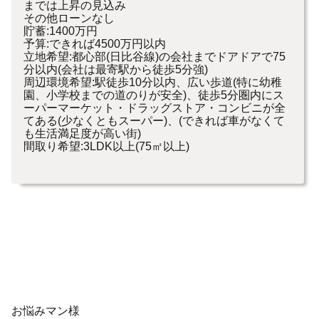
までは上昇の見込み
その他ローンなし
貯蓄:1400万円
予算:できれば4500万円以内
立地希望:都心部(日比谷線)の会社までドアドアで75
分以内(会社は最寄駅から徒歩5分強)
周辺環境希望:駅徒歩10分以内、広い歩道(特に幼稚
園、小学校までの道のりが安全)、徒歩5分圏内にス
ーパーマーケット・ドラッグストア・コンビニが全
てある(少なくともスーパー)、(できれば車がなくて
も生活満足度が高い街)
間取り希望:3LDK以上(75㎡以上)
お悩みマン様