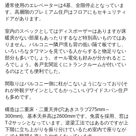
通常使用のエレベーターは4基、全階停止となっていま
す。高層階のプレミアム住戸はフロアにもセキュリティ
ドアがあります。
室内のスペックとしてはディスポーザーはありますが床
暖房がない部屋もあったりするなど特別高いものではあ
りません。バルコニー隣戸境も背の低い隔て板ですし、
いろいろなタワマンを見ている人からすると物足りない
部分も多いでしょう。オール電化も好みが分かれるとこ
ろでしょう。各戸玄関近くにトランクルームが付いてい
るのはとても便利でした。
間取りはバルコニー側に柱がこないようになっており(そ
れが外観デザインとしてもかっこいい)ワイドスパン住戸
も多めです。
構造は二重床・二重天井(穴あきスラブ275mm～
300mm)、基本天井高は2600mmです。免震を採用、窓は
T-2サッシとなっています。逆梁工法ではあるのですが上
下階に立ち上がりを振り分けているため室内で座りなが