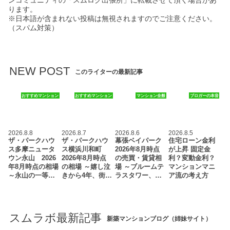
ります。
※日本語が含まれない投稿は無視されますのでご注意ください。
（スパム対策）
NEW POST
このライターの最新記事
おすすめマンション
おすすめマンション
マンション全般
ブロガーの本音
2026.8.8
2026.8.7
2026.8.6
2026.8.5
ザ・パークハウ
ザ・パークハウ
幕張ベイパーク
住宅ローン金利
ス多摩ニュータ
ス横浜川和町
2026年8月時点
が上昇 固定金
ウン永山 2026
2026年8月時点
の売買・賃貸相
利？変動金利？
年8月時点の相場
の相場 ～嬉し泣
場 ～ブルームテ
マンションマニ
～永山の一等…
きから4年、街…
ラスタワー、…
ア流の考え方
スムラボ最新記事
新築マンションブログ（姉妹サイト）