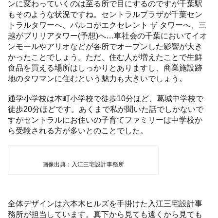
ンに変わっていくのは至る所で目にするのですが千葉駅
もそのような状況ですね。セントラルプラザが千葉セン
トラルタワーへ、パルコがエクセレント ザ タワーへ、三
越がブリリアタワー(予想)へ…車社会の千葉においてイオ
ンモールやアリオなどが各所でオープンした影響が大き
かったことでしょう。ただ、住む人が増えたことで生鮮
食品を買える場所はしっかりとありますし、商業施設跡
地のタワマンに住むという魅力も大きいでしょう。
通学小学校は本町小学校で徒歩10分ほど、葛城中学校で
徒歩20分ほどです。あくまで私が聞いた話でしかないで
すがセントラルにお住いの子育てファミリーは中学校か
ら受験される方が多いとのことでした。
画像出典：入江三宅設計事務所
全体デザインは六本木ヒルズを手掛けた入江三宅設計事
務所が担当しています。真下から見ても遠くから見ても