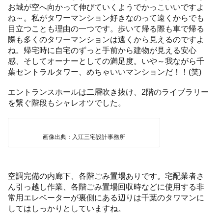
お城が空へ向かって伸びていくようでかっこいいですよ
ね～。私がタワーマンション好きなのって遠くからでも
目立つことも理由の一つです。歩いて帰る際も車で帰る
際も多くのタワーマンションは遠くから見えるのですよ
ね。帰宅時に自宅のずっと手前から建物が見える安心
感、そしてオーナーとしての満足度。いや～我ながら千
葉セントラルタワー、めちゃいいマンションだ！！(笑)
エントランスホールは二層吹き抜け、2階のライブラリー
を繋ぐ階段もシャレオツでした。
画像出典：入江三宅設計事務所
空調完備の内廊下、各階ごみ置場ありです。宅配業者さ
ん引っ越し作業、各階ごみ置場回収時などに使用する非
常用エレベーターが裏側にある辺りは千葉のタワマンに
してはしっかりとしていますね。