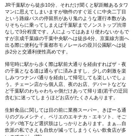
JR千葉駅から徒歩10分、それだけ聞くと駅距離あるタワ
マンに思えてしまいますが物件のすぐ近くに中央二丁目
という路線バスの停留所があり鬼のような運行本数があ
りそちらに乗ってしまえば千葉駅までノンストップ渋滞
なしで3分程度です。人によってはあまり使わないかもで
すが京成千葉線の千葉中央駅へは徒歩4分、京葉線方面へ
出る際に便利な千葉都市モノレールの葭川公園駅へは徒
歩2分と交通利便性高めです。
帰宅時に駅から歩く際は駅前大通りを経由すればザ・夜
の千葉となる道は通らずに済みますし、少しの刺激を楽
しみつつナンパ通りを経由して帰宅しても楽しいでしょ
う。チェーン店から個人店、夜のお店、デパートなどな
ど千葉駅のわちゃわちゃ側だけあって帰り道(若干の迂回
含む)に迷ってしまうほどお店がたくさんあります。
生鮮食品に関しては目の前に業務スーパー、きぼーる通
りのグルメシティ、ペリエのエキナカ・エキソト、そご
うデパ地下など選択肢はしっかりとあります。まぁ…自
炊派の私でさえも自炊が減ってしまうくらい飲食店が多