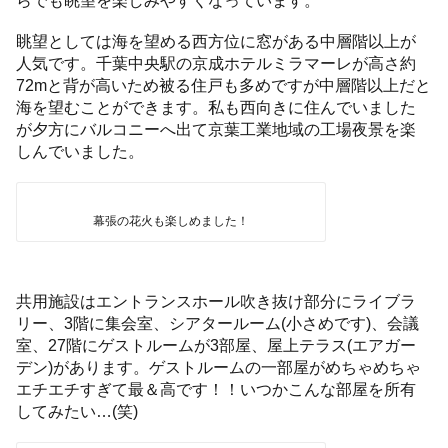
らでも眺望を楽しみやすくなっています。
眺望としては海を望める西方位に窓がある中層階以上が
人気です。千葉中央駅の京成ホテルミラマーレが高さ約
72mと背が高いため被る住戸も多めですが中層階以上だと
海を望むことができます。私も西向きに住んでいました
が夕方にバルコニーへ出て京葉工業地域の工場夜景を楽
しんでいました。
幕張の花火も楽しめました！
共用施設はエントランスホール吹き抜け部分にライブラ
リー、3階に集会室、シアタールーム(小さめです)、会議
室、27階にゲストルームが3部屋、屋上テラス(エアガー
デン)があります。ゲストルームの一部屋がめちゃめちゃ
エチエチすぎて最＆高です！！いつかこんな部屋を所有
してみたい…(笑)