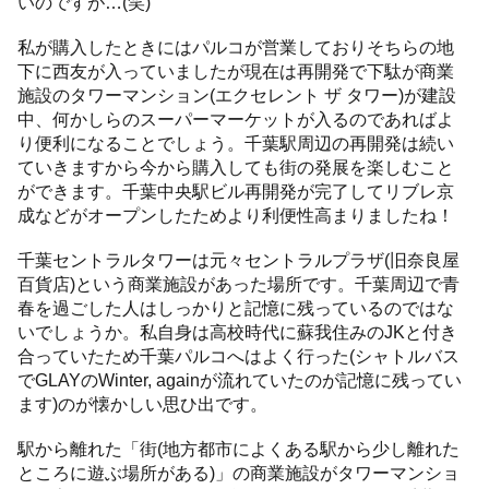
いのですが…(笑)
私が購入したときにはパルコが営業しておりそちらの地
下に西友が入っていましたが現在は再開発で下駄が商業
施設のタワーマンション(エクセレント ザ タワー)が建設
中、何かしらのスーパーマーケットが入るのであればよ
り便利になることでしょう。千葉駅周辺の再開発は続い
ていきますから今から購入しても街の発展を楽しむこと
ができます。千葉中央駅ビル再開発が完了してリブレ京
成などがオープンしたためより利便性高まりましたね！
千葉セントラルタワーは元々セントラルプラザ(旧奈良屋
百貨店)という商業施設があった場所です。千葉周辺で青
春を過ごした人はしっかりと記憶に残っているのではな
いでしょうか。私自身は高校時代に蘇我住みのJKと付き
合っていたため千葉パルコへはよく行った(シャトルバス
でGLAYのWinter, againが流れていたのが記憶に残ってい
ます)のが懐かしい思ひ出です。
駅から離れた「街(地方都市によくある駅から少し離れた
ところに遊ぶ場所がある)」の商業施設がタワーマンショ