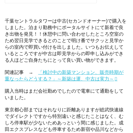
千葉セントラルタワーは中古(セカンドオーナー)で購入を
しました。泊まり勤務中にポータルサイトにて新着で良
き出物を発見！！休憩中に問い合わせしたところ空室の
ため翌日見学できるとのことで明け番でサクッと見学か
らの室内で即買い付けを出しました。いつもお伝えして
いるところですが中古は即見学からの即申し込みができ
る人ほどご自身たちにとって良い買い物ができます。
関連記事 →
「検討中の新築マンション、販売時期が
重なったらどうする？」～新築は運、中古は実力～
購入当時はまだ会社勤めでしたので電車にて通勤をして
いました。
東京都心部まではそれなりに距離ありますが総武快速線
でダイレクトですから特別遠いと感じたことはなく、む
しろ停車駅が少ないためあっという間に感じました。成
田エクスプレスなども停車するため新宿や品川などから