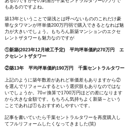
あるのですがその刺激が千葉セントラルタワーのウリで
もあるのですよね。
築13年ということで築浅とは呼べないもののこれだけ豪
華なタワマンが坪単価200万円弱で購入できるとなれば魅
力が大きいでしょう。もちろん新築マンションのエクセ
レントザタワーも魅力なのですが
①新築(2023年12月竣工予定) 平均坪単価約270万円 エ
クセレントザタワー
②築13年 平均坪単価約190万円 千葉セントラルタワー
上記のように築年数差があれど単価差もありますから②
を選んでリフォームするという選択肢もありなのではな
いでしょうか。70㎡換算で1700万円ほどの差になります
から大きな金額です。もちろん気持ちよく新築～という
ことであれば①もおすすめしやすいです。
記事を書いていたら千葉セントラルタワーを再度購入し
てフルリフォームしたくなってきました(笑)