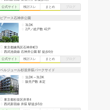
公式サイト
検討スレ
まとめ
ブログ
ピアース石神井公園
3LDK
2戸／総戸数 42戸
東京都練馬区石神井町3
西武池袋線 石神井公園 駅 徒歩6分
公式サイト
検討スレ
まとめ
ブログ
ベルジュール杉並井荻パークサイド
1LDK～3LDK
販売戸数 未定
東京都杉並区井草4
西武新宿線 井荻 駅徒歩5分