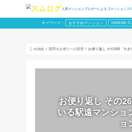
人気マンションブロガーによる【マンションブ
キーワード：
おすすめマンション
HARUMI F
質問＆お便りへの回答
お便り返し その268「
HOME
お便り返し その2
いる駅遠マンショ
ョ