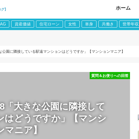
ホーム
ログ】
LAG
資産価値
住宅ローン
女性
単身
共働き
世帯年収
大きな公園に隣接している駅遠マンションはどうですか」【マンションマニア】
質問＆お便りへの回答
68「大きな公園に隣接して
ンはどうですか」【マンシ
ンマニア】