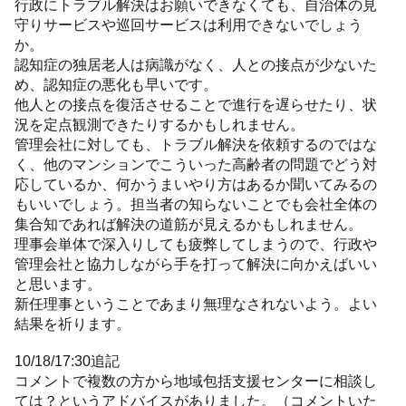
行政にトラブル解決はお願いできなくても、自治体の見
守りサービスや巡回サービスは利用できないでしょう
か。
認知症の独居老人は病識がなく、人との接点が少ないた
め、認知症の悪化も早いです。
他人との接点を復活させることで進行を遅らせたり、状
況を定点観測できたりするかもしれません。
管理会社に対しても、トラブル解決を依頼するのではな
く、他のマンションでこういった高齢者の問題でどう対
応しているか、何かうまいやり方はあるか聞いてみるの
もいいでしょう。担当者の知らないことでも会社全体の
集合知であれば解決の道筋が見えるかもしれません。
理事会単体で深入りしても疲弊してしまうので、行政や
管理会社と協力しながら手を打って解決に向かえばいい
と思います。
新任理事ということであまり無理なされないよう。よい
結果を祈ります。
10/18/17:30追記
コメントで複数の方から地域包括支援センターに相談し
ては？というアドバイスがありました。（コメントいた