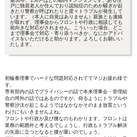
築30年、150戸ほどの都内マンションです。ある住
戸に独居老人が住んでおり認知症のためか騒ぎが起
きたり警察が呼ばれたりと度々トラブルが発生して
います。（本人に自覚はありません）親族とも連絡
が取れず、理事会からフロントや行政に相談しても
前向きな対応がされません。こういった場合、どこ
まで理事会で対応・寄り添うべきか、なにかアドバ
イスをいただけると助かります。よろしくお願いい
たします。
初輪番理事でハードな問題対応されててマジお疲れ様で
す。
専有部内の話でプライバシーの話で本来理事会・管理組
合の埒外の話ではあるのですが、仰るようにトラブルや
警察沙汰が起こるようではなかなかそのまま放置という
わけにもいきませんよね。
フロントや行政が及び腰なのもわかります。フロントは
業務の範囲外と考えるでしょうし、行政もトラブル解決
の矢面に立つとなると腰が重いのでしょう。