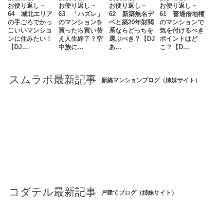
お便り返し－
お便り返し－
お便り返し－
お便り返し－
64 城北エリア
63 「ハズレ」
62 新築無名デ
61 普通借地権
の手ごろでかっ
のマンションを
ベと築20年財閥
のマンションで
こいいマンショ
買ったら買い替
系ならどっちを
気を付けるべき
ンに住みたい！
え人生終了？空
選ぶべき？【DJ
ポイントはど
【DJ…
中族に…
あ…
こ？【D…
スムラボ最新記事
新築マンションブログ（姉妹サイト）
コダテル最新記事
戸建てブログ（姉妹サイト）