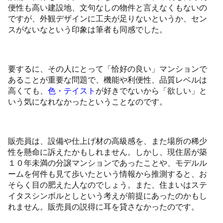
便性も高い建設地、文句なしの物件と言えなくもないの
ですが、外観デザインに工夫が足りないというか、セン
スがないなという印象は筆者も同感でした。
要するに、その人にとって「恰好の良い」マンションで
あることが重要な問題で、機能や利便性、品質レベルは
高くても、
色・テイスト
が好きでないから「欲しい」と
いう気になれなかったということなのです。
販売員は、設備や仕上げ材の高級感を、また場所の稀少
性を懸命に訴えたかもしれません。しかし、現住居が築
１０年未満の分譲マンションであったことや、モデルル
ームを何件も見て歩いたという情報から推測すると、お
そらく目の肥えた人なのでしょう。また、住まいはステ
イタスシンボルとしという考えが前提にあったのかもし
れません。販売員の説得に耳を貸さなかったのです。