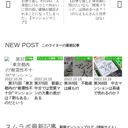
お便り返し その182「入
【お便り返し】保育園に
居前にバルコニー向かい
預けたいなら「晴海フラ
に背の高い建物が建設さ
ッグ」は諦めるべき？！
れることになってしまっ
（のらえもんさんと住井
た」【マンションマニ
はな）
ア】
NEW POST
このライターの最新記事
立地論
マンションの価格・市場
マンション購入
マンション購入
2022.10.20
2022.10.20
2022.10.18
2022.10.18
第371回「東京
第370回 新築と
第369回 不動産
第368回 中古マ
都内の“耐震性不
中古では営業マ
は縁もの
ンションは高値
十分”マンション
ンの力量の差が
で売れるのか？
は７割もある」
ある
のだという
スムラボ最新記事
新築マンションブログ（姉妹サイト）