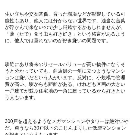
生い立ちや交友関係、育った環境などが影響している可
能性もあり、他人には分からない世界です。適当な言葉
が浮かんで来ないので少し飛躍するかもしれませんが、
「蓼（たで）食う虫も好き好き」という格言があるよう
に、他人では量れないのが好き嫌いの問題です。
駅近にあり将来のリセールバリューが高い物件になりそ
うと分かっていても、商店街の一角に立つようなマンシ
ョンは嫌いだという人がいます。反対に、小規模で管理
費が高い、駅からも距離がある、けれども区画の大きい
一戸建てが並ぶ住宅地の一角に建っているから好きとい
う人もいます。
300戸を超えるようなメガマンションやタワーは絶対いや
だ、買うなら30戸以下のこじんまりした低層マンション
が好きという人もいます。