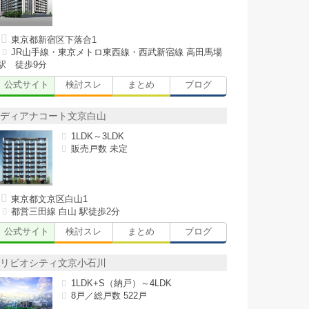
東京都新宿区下落合1
JR山手線・東京メトロ東西線・西武新宿線 高田馬場
駅 徒歩9分
公式サイト
検討スレ
まとめ
ブログ
ディアナコート文京白山
1LDK～3LDK
販売戸数 未定
東京都文京区白山1
都営三田線 白山 駅徒歩2分
公式サイト
検討スレ
まとめ
ブログ
リビオシティ文京小石川
1LDK+S（納戸）～4LDK
8戸／総戸数 522戸