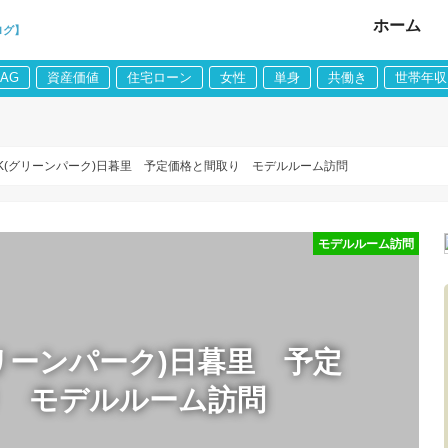
ホーム
ログ】
LAG
資産価値
住宅ローン
女性
単身
共働き
世帯年収
ARK(グリーンパーク)日暮里 予定価格と間取り モデルルーム訪問
モデルルーム訪問
(グリーンパーク)日暮里 予定
り モデルルーム訪問