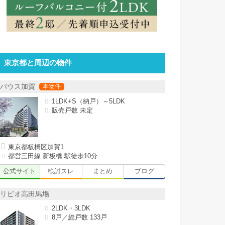
東京都と周辺の物件
バウス加賀
1LDK+S（納戸）～5LDK
販売戸数 未定
東京都板橋区加賀1
都営三田線 新板橋 駅徒歩10分
公式サイト
検討スレ
まとめ
ブログ
リビオ高田馬場
2LDK・3LDK
8戸／総戸数 133戸