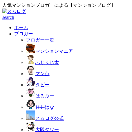
人気マンションブロガーによる【マンションブログ】
search
ホーム
ブロガー
ブロガー一覧
マンションマニア
ふじふじ太
マン点
タビー
はるぶー
住井はな
スムログ公式
大阪タワー