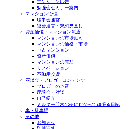
マンション広告
勉強会セミナー案内
マンション管理
理事会運営
総会運営・規約見直し
資産価値・マンション流通
マンションの市場動向
マンションの価格・市場
中古マンション
資産価値
マンションの売却
リノベーション
不動産投資
座談会・ブロガーコンテンツ
ブロガーの本音
座談会／対談
自己紹介
ミルキー並木の夢にむかって頑張る日記
車・駐車場
その他
お知らせ
聖地巡礼