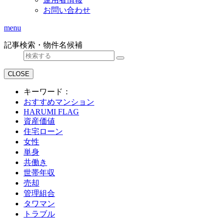
お問い合わせ
menu
記事検索・物件名候補
CLOSE
キーワード：
おすすめマンション
HARUMI FLAG
資産価値
住宅ローン
女性
単身
共働き
世帯年収
売却
管理組合
タワマン
トラブル