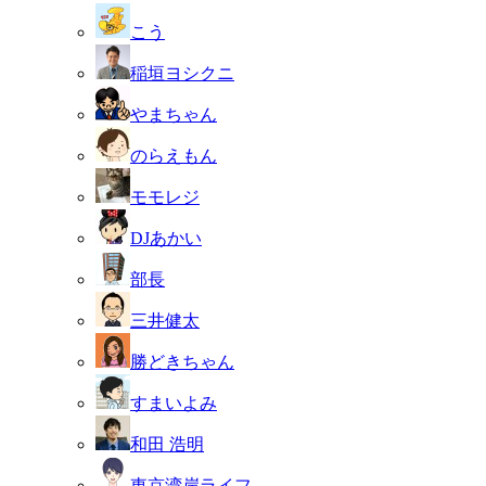
こう
稲垣ヨシクニ
やまちゃん
のらえもん
モモレジ
DJあかい
部長
三井健太
勝どきちゃん
すまいよみ
和田 浩明
東京湾岸ライフ