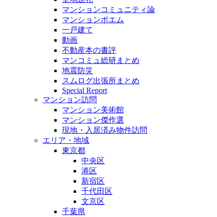
マンションコミュニティ論
マンションポエム
一戸建て
動画
不動産本の書評
マンコミュ総研まとめ
地震防災
スムログ出張所まとめ
Special Report
マンション訪問
マンション美術館
マンション傑作選
現地・入居済み物件訪問
エリア・地域
東京都
中央区
港区
新宿区
千代田区
文京区
千葉県