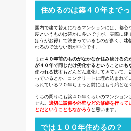
住めるのは築４０年までっ
国内で建て替えになるマンションには、都心
度というものは確かに多いですが、実際に建
ほうがお得）で決まっているものが多く、建物
れるのではない例が中心です。
また
４０年前のものがなかなか住み続けるの
が４０年で同じだけ劣化するということにも
使われる技術もどんどん進化してきていて、
っているとか、コンクリートに埋め込まれて
られている２０年ちょっと前にはもう殆どな
うちの周りにも築４０年くらいのマンション
せん。
適切に設備や外壁などの修繕を行って
とだということもなかろう
と思います。
では１００年住めるの？