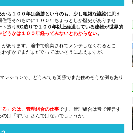
るから１００年は楽勝というのも、少し粗雑な議論
に思え
同住宅そのものに１００年ちょっとしか歴史がありませ
ート造り
RC造りで１００年以上経過している建物が世界的
かどうかは１００年経ってみないとわからない
。
」があります。途中で廃棄されてメンテしなくなるとこ
もわずかでまだまだ立ってはいそうに思えますが。
のマンションで、どうみても楽勝でまだ住めそうな例もあり
する」のは、管理組合の仕事
です。管理組合は皆で運営す
るのは『すい』さんではないでしょうか。