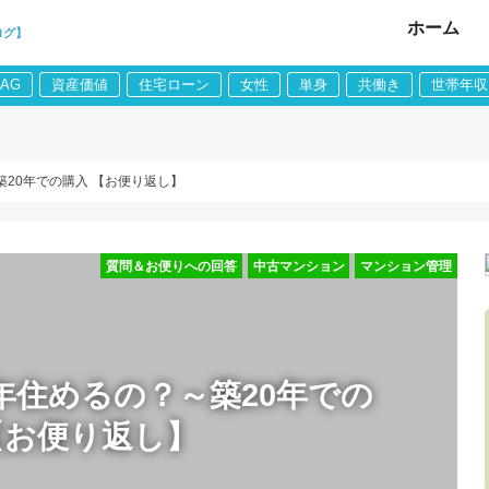
ホーム
ログ】
LAG
資産価値
住宅ローン
女性
単身
共働き
世帯年収
20年での購入 【お便り返し】
質問＆お便りへの回答
中古マンション
マンション管理
年住めるの？～築20年での
【お便り返し】