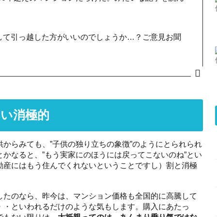
して引っ越した方がいいのでしょうか…？ご意見お聞
い消極的
からみても、”子供の独り立ちの象徴”のようにとられられ
かなると、”もう実家にのほうには戻ってこないのね”とい
動産にはもう住んでくれないということですし）割と消極
したのなら、昨今は、マンション価格も全国的に高騰して
・・といわれるだけのような気もします。購入にあたっ
でもない限りは
、大抵親ってのは、あんまり乗り気ではな