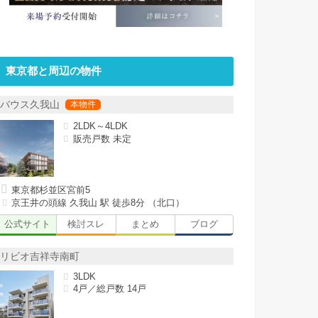
東京都と周辺の物件
バウス久我山
2LDK～4LDK
販売戸数 未定
東京都杉並区宮前5
京王井の頭線 久我山 駅 徒歩8分 （北口）
公式サイト
検討スレ
まとめ
ブログ
リビオ吉祥寺南町
3LDK
4戸／総戸数 14戸