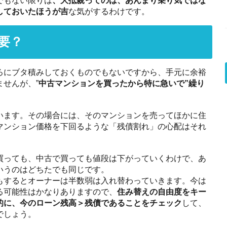
しておいたほうが吉
な気がするわけです。
要？
ろにブタ積みしておくものでもないですから、手元に余裕
せんが、”
中古マンションを買ったから特に急いで”繰り
。
います。その場合には、そのマンションを売ってほかに住
マンション価格を下回るような「残債割れ」の心配はそれ
買っても、中古で買っても値段は下がっていくわけで、あ
いうのはどちたでも同じです。
もするとオーナーは半数弱は入れ替わっていきます。今は
る可能性はかなりありますので、
住み替えの自由度をキー
的に、今のローン残高＞残債であることをチェック
して、
でしょう。