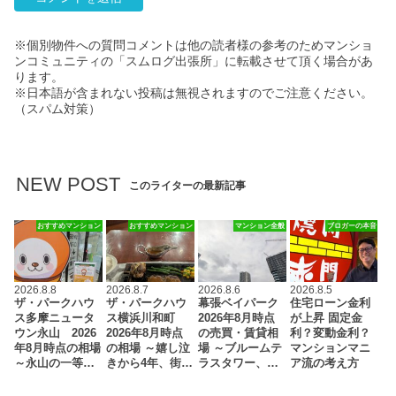
※個別物件への質問コメントは他の読者様の参考のためマンショ
ンコミュニティの「スムログ出張所」に転載させて頂く場合があ
ります。
※日本語が含まれない投稿は無視されますのでご注意ください。
（スパム対策）
NEW POST
このライターの最新記事
おすすめマンション
おすすめマンション
マンション全般
ブロガーの本音
2026.8.8
2026.8.7
2026.8.6
2026.8.5
ザ・パークハウ
ザ・パークハウ
幕張ベイパーク
住宅ローン金利
ス多摩ニュータ
ス横浜川和町
2026年8月時点
が上昇 固定金
ウン永山 2026
2026年8月時点
の売買・賃貸相
利？変動金利？
年8月時点の相場
の相場 ～嬉し泣
場 ～ブルームテ
マンションマニ
～永山の一等…
きから4年、街…
ラスタワー、…
ア流の考え方