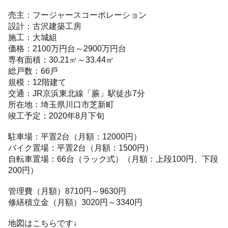
売主：フージャースコーポレーション
設計：古沢建築工房
施工：大城組
価格：2100万円台～2900万円台
専有面積：30.21㎡～33.44㎡
総戸数：66戸
規模：12階建て
交通：JR京浜東北線「蕨」駅徒歩7分
所在地：埼玉県川口市芝新町
竣工予定：2020年8月下旬
駐車場：平置2台（月額：12000円）
バイク置場：平置2台（月額：1500円）
自転車置場：66台（ラック式）（月額：上段100円、下段
200円）
管理費（月額）8710円～9630円
修繕積立金（月額）3020円～3340円
地図はこちらです↓