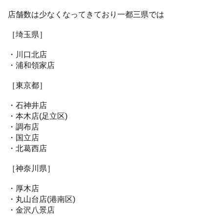
店舗数は少なくなってきており一都三県では
［埼玉県］
・川口北店
・浦和領家店
［東京都］
・石神井店
・本木店(足立区)
・調布店
・国立店
・北葛西店
［神奈川県］
・厚木店
・丸山台店(港南区)
・金沢八景店