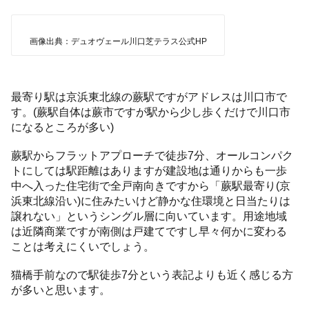
画像出典：デュオヴェール川口芝テラス公式HP
最寄り駅は京浜東北線の蕨駅ですがアドレスは川口市で
す。(蕨駅自体は蕨市ですが駅から少し歩くだけで川口市
になるところが多い)
蕨駅からフラットアプローチで徒歩7分、オールコンパク
トにしては駅距離はありますが建設地は通りからも一歩
中へ入った住宅街で全戸南向きですから「蕨駅最寄り(京
浜東北線沿い)に住みたいけど静かな住環境と日当たりは
譲れない」というシングル層に向いています。用途地域
は近隣商業ですが南側は戸建てですし早々何かに変わる
ことは考えにくいでしょう。
猫橋手前なので駅徒歩7分という表記よりも近く感じる方
が多いと思います。