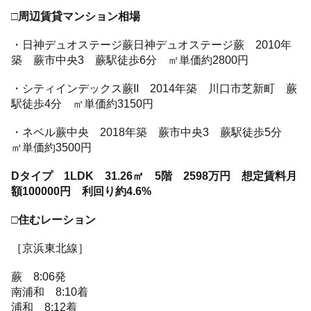
□周辺賃貸マンション相場
・日神デュオステージ蕨日神デュオステージ蕨 2010年
築 蕨市中央3 蕨駅徒歩6分 ㎡単価約2800円
・シティインデックス蕨II 2014年築 川口市芝新町 蕨
駅徒歩4分 ㎡単価約3150円
・ネベル蕨中央 2018年築 蕨市中央3 蕨駅徒歩5分
㎡単価約3500円
Dタイプ 1LDK 31.26㎡ 5階 2598万円 想定賃料月
額100000円 利回り約4.6%
□住むレーション
［京浜東北線］
蕨 8:06発
南浦和 8:10着
浦和 8:12着