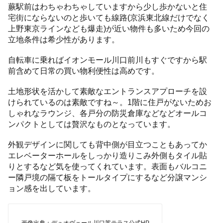
蕨駅前はわちゃわちゃしていますから少し歩かないと住
宅街にならないのと歩いても線路(京浜東北線だけでなく
上野東京ラインなども爆走)が近い物件も多いため今回の
立地条件は希少性があります。
自転車に乗ればイオンモール川口前川もすぐですから駅
前含めて日常の買い物利便性は高めです。
土地形状を活かして素敵なエントランスアプローチを設
けられているのは素敵ですね～。1階に住戸がないためお
しゃれなラウンジ、各戸分の防災倉庫などなどオールコ
ンパクトとしては贅沢なものとなっています。
外観デザインに関しても背中側が目立つこともあってか
エレベーターホールをしっかり造りこみ外側もタイル貼
りとするなど気を使ってくれています。表面もバルコニ
ー隣戸境の隔て板をトールタイプにするなど分譲マンシ
ョン感を出しています。
画像出典：デュオヴェール川口芝テラス公式HP