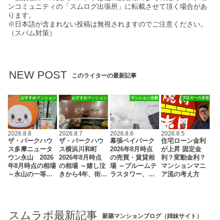
ンコミュニティの「スムログ出張所」に転載させて頂く場合があ
ります。
※日本語が含まれない投稿は無視されますのでご注意ください。
（スパム対策）
NEW POST
このライターの最新記事
おすすめマンション
おすすめマンション
マンション全般
ブロガーの本音
2026.8.8
2026.8.7
2026.8.6
2026.8.5
ザ・パークハウ
ザ・パークハウ
幕張ベイパーク
住宅ローン金利
ス多摩ニュータ
ス横浜川和町
2026年8月時点
が上昇 固定金
ウン永山 2026
2026年8月時点
の売買・賃貸相
利？変動金利？
年8月時点の相場
の相場 ～嬉し泣
場 ～ブルームテ
マンションマニ
～永山の一等…
きから4年、街…
ラスタワー、…
ア流の考え方
スムラボ最新記事
新築マンションブログ（姉妹サイト）