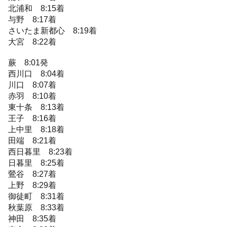
北浦和 8:15着
与野 8:17着
さいたま新都心 8:19着
大宮 8:22着
蕨 8:01発
西川口 8:04着
川口 8:07着
赤羽 8:10着
東十条 8:13着
王子 8:16着
上中里 8:18着
田端 8:21着
西日暮里 8:23着
日暮里 8:25着
鶯谷 8:27着
上野 8:29着
御徒町 8:31着
秋葉原 8:33着
神田 8:35着