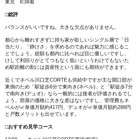
東京 8:38着
□総評
バランスがいいですね。大きな欠点がありません。
都心から離れすぎずに持ち家が欲しいシングル層で「日
当たり」「静けさ」を求めるのであれば魅力に感じるこ
とでしょう。総額も都内に比べれば目に優しいですし、
けして利回りがとてつもなく低いというわけでもないた
め駅距離の割には資産性という面にも期待ができます。
近くでネベル川口芝CORTEも供給中ですが主な開口部が
東側のため「駅徒歩6分で東向き(ネベル)」と「駅徒歩7分
で南向き(デュオ)」なら一般的には後者が評価されるでし
ょう。部屋の価格に大きな差はないですし、管理費もネ
ベルが㎡単価月額約417円、デュオが㎡単価月額約288円
と戸数メリットも出せています。
□おすすめ見学コース