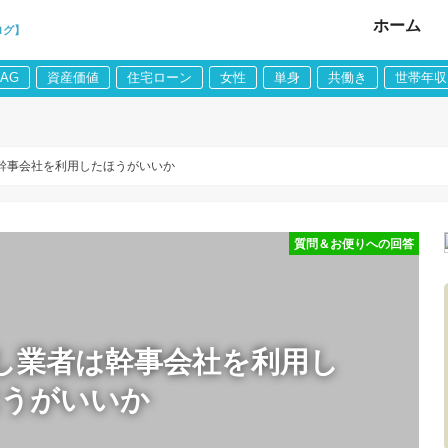
ホーム
ログ】
LAG
資産価値
住宅ローン
女性
単身
共働き
世帯年収
幹事会社を利用したほうがいいか
質問＆お便りへの回答
し業者は幹事会社を利用し
ほうがいいか