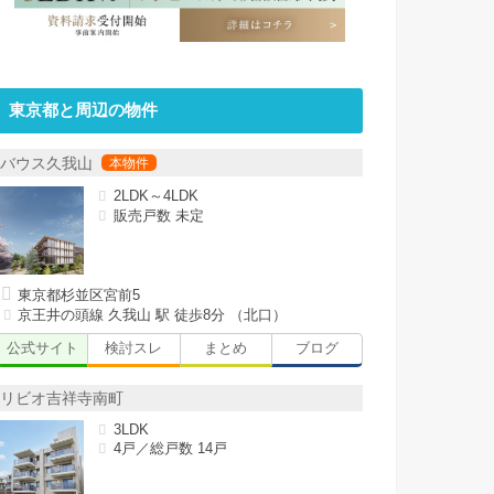
東京都と周辺の物件
バウス久我山
2LDK～4LDK
販売戸数 未定
東京都杉並区宮前5
京王井の頭線 久我山 駅 徒歩8分 （北口）
公式サイト
検討スレ
まとめ
ブログ
リビオ吉祥寺南町
3LDK
4戸／総戸数 14戸