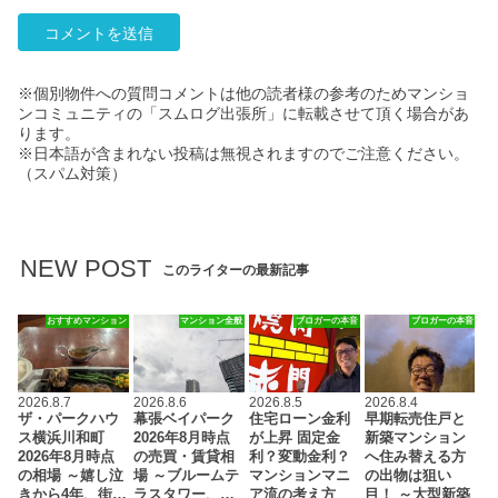
※個別物件への質問コメントは他の読者様の参考のためマンショ
ンコミュニティの「スムログ出張所」に転載させて頂く場合があ
ります。
※日本語が含まれない投稿は無視されますのでご注意ください。
（スパム対策）
NEW POST
このライターの最新記事
おすすめマンション
マンション全般
ブロガーの本音
ブロガーの本音
2026.8.7
2026.8.6
2026.8.5
2026.8.4
ザ・パークハウ
幕張ベイパーク
住宅ローン金利
早期転売住戸と
ス横浜川和町
2026年8月時点
が上昇 固定金
新築マンション
2026年8月時点
の売買・賃貸相
利？変動金利？
へ住み替える方
の相場 ～嬉し泣
場 ～ブルームテ
マンションマニ
の出物は狙い
きから4年、街…
ラスタワー、…
ア流の考え方
目！ ～大型新築