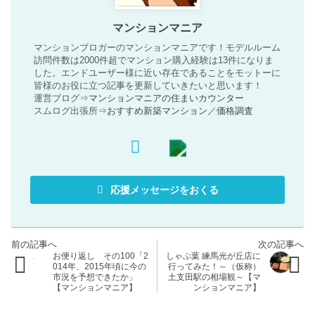
マンションマニア
マンションブロガーのマンションマニアです！モデルルーム
訪問件数は2000件超でマンション購入経験は13件になりま
した。エンドユーザー様に近い存在であることをモットーに
皆様のお役に立つ記事を更新していきたいと思います！
運営ブログ⇒
マンションマニアの住まいカウンター
スムログ出張所⇒
おすすめ新築マンション
／
価格調査
応援メッセージをおくる
お便り返し その100「2
しゃぶ葉 練馬光が丘店に
014年、2015年頃に今の
行ってみた！～（仮称）
市況を予想できたか」
土支田駅の相場観～【マ
【マンションマニア】
ンションマニア】