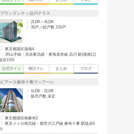
ブランズシティ品川テラス
2LDK～4LDK
30戸／総戸数 216戸
東京都港区港南4
JR山手線・京浜東北線・東海道本線 品川 駅(港南口)
徒歩13分
公式サイト
検討スレ
まとめ
ブログ
ピアース麻布十番ヴィアーレ
1LDK・2LDK
販売戸数 未定
東京都港区南麻布2
東京メトロ南北線・都営大江戸線 麻布十番 駅徒歩6
分