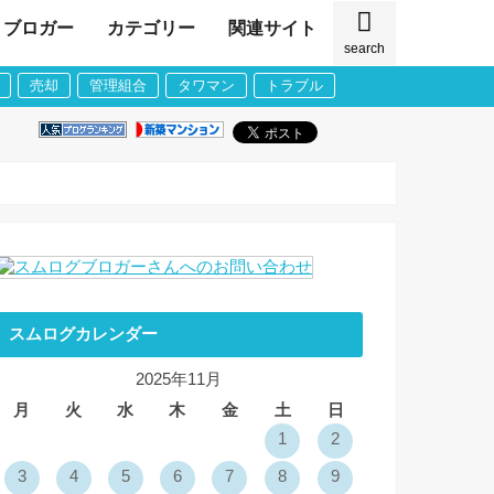
ブロガー
カテゴリー
関連サイト
search
売却
管理組合
タワマン
トラブル
スムログカレンダー
2025年11月
月
火
水
木
金
土
日
1
2
3
4
5
6
7
8
9