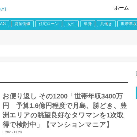
ホーム
ログ】
LAG
資産価値
住宅ローン
女性
単身
共働き
世帯年収
お便り返し その1200「世帯年収3400万
円 予算1.6億円程度で月島、勝どき、豊
洲エリアの眺望良好なタワマンを1次取
得で検討中」【マンションマニア】
2025.11.20