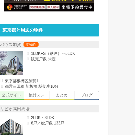
東京都と周辺の物件
バウス加賀
1LDK+S（納戸）～5LDK
販売戸数 未定
東京都板橋区加賀1
都営三田線 新板橋 駅徒歩10分
公式サイト
検討スレ
まとめ
ブログ
リビオ高田馬場
2LDK・3LDK
8戸／総戸数 133戸