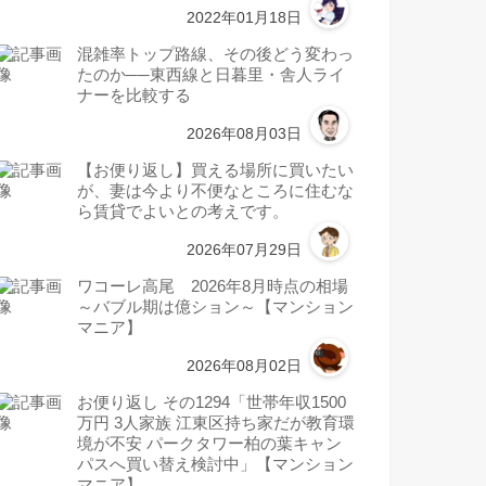
2022年01月18日
混雑率トップ路線、その後どう変わっ
たのか──東西線と日暮里・舎人ライ
ナーを比較する
2026年08月03日
【お便り返し】買える場所に買いたい
が、妻は今より不便なところに住むな
ら賃貸でよいとの考えです。
2026年07月29日
ワコーレ高尾 2026年8月時点の相場
～バブル期は億ション～【マンション
マニア】
2026年08月02日
お便り返し その1294「世帯年収1500
万円 3人家族 江東区持ち家だが教育環
境が不安 パークタワー柏の葉キャン
パスへ買い替え検討中」【マンション
マニア】