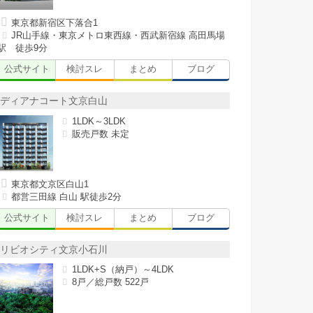
東京都新宿区下落合1
JR山手線・東京メトロ東西線・西武新宿線 高田馬場
駅 徒歩9分
公式サイト
検討スレ
まとめ
ブログ
ディアナコート文京白山
1LDK～3LDK
販売戸数 未定
東京都文京区白山1
都営三田線 白山 駅徒歩2分
公式サイト
検討スレ
まとめ
ブログ
リビオシティ文京小石川
1LDK+S（納戸）～4LDK
8戸／総戸数 522戸