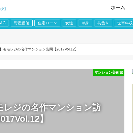
ホーム
ログ】
LAG
資産価値
住宅ローン
女性
単身
共働き
世帯年収
モモレジの名作マンション訪問【2017Vol.12】
マンション美術館
モレジの名作マンション訪
017Vol.12】