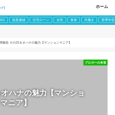
ホーム
ログ】
LAG
資産価値
住宅ローン
女性
単身
共働き
世帯年収
間報告 その25＆オハナの魅力【マンションマニア】
ブロガーの本音
5＆オハナの魅力【マンショ
ンマニア】