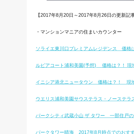
【2017年8月20日～2017年8月26日の更新記
・マンションマニアの住まいカウンター
ソライエ東川口プレミアムレジデンス 価格
ルピアコート浦和美園(予想) 価格は？！ 現
イニシア港北ニュータウン 価格は？！ 現
ウエリス浦和美園サウステラス・ノーステラ
パークシティ武蔵小山 ザ タワー 一部住戸
パークタワー晴海 2017年8月時点でのおす