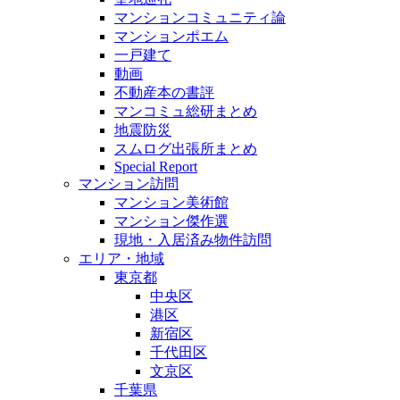
マンションコミュニティ論
マンションポエム
一戸建て
動画
不動産本の書評
マンコミュ総研まとめ
地震防災
スムログ出張所まとめ
Special Report
マンション訪問
マンション美術館
マンション傑作選
現地・入居済み物件訪問
エリア・地域
東京都
中央区
港区
新宿区
千代田区
文京区
千葉県