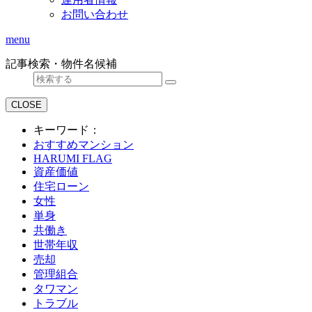
お問い合わせ
menu
記事検索・物件名候補
CLOSE
キーワード：
おすすめマンション
HARUMI FLAG
資産価値
住宅ローン
女性
単身
共働き
世帯年収
売却
管理組合
タワマン
トラブル