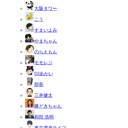
大阪タワー
こう
すまいよみ
やまちゃん
のらえもん
モモレジ
DJあかい
部長
三井健太
勝どきちゃん
和田 浩明
東京湾岸ライフ