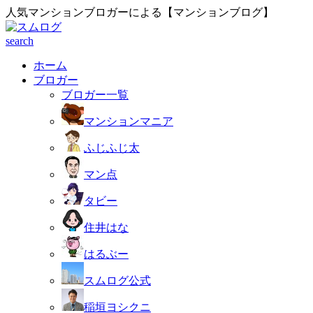
人気マンションブロガーによる【マンションブログ】
search
ホーム
ブロガー
ブロガー一覧
マンションマニア
ふじふじ太
マン点
タビー
住井はな
はるぶー
スムログ公式
稲垣ヨシクニ