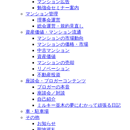
マンション広告
勉強会セミナー案内
マンション管理
理事会運営
総会運営・規約見直し
資産価値・マンション流通
マンションの市場動向
マンションの価格・市場
中古マンション
資産価値
マンションの売却
リノベーション
不動産投資
座談会・ブロガーコンテンツ
ブロガーの本音
座談会／対談
自己紹介
ミルキー並木の夢にむかって頑張る日記
車・駐車場
その他
お知らせ
聖地巡礼