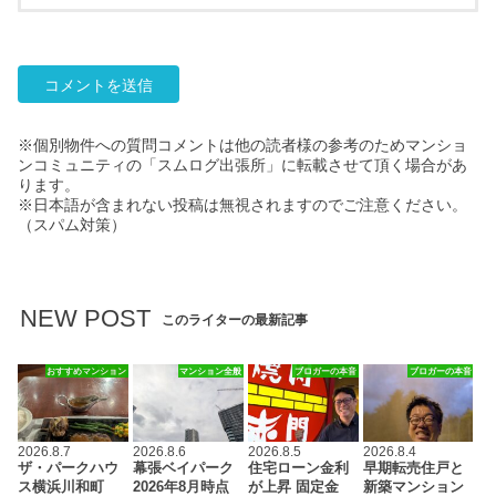
※個別物件への質問コメントは他の読者様の参考のためマンショ
ンコミュニティの「スムログ出張所」に転載させて頂く場合があ
ります。
※日本語が含まれない投稿は無視されますのでご注意ください。
（スパム対策）
NEW POST
このライターの最新記事
おすすめマンション
マンション全般
ブロガーの本音
ブロガーの本音
2026.8.7
2026.8.6
2026.8.5
2026.8.4
ザ・パークハウ
幕張ベイパーク
住宅ローン金利
早期転売住戸と
ス横浜川和町
2026年8月時点
が上昇 固定金
新築マンション