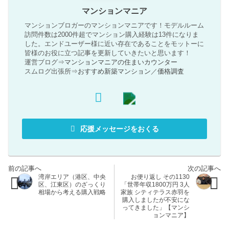
マンションマニア
マンションブロガーのマンションマニアです！モデルルーム
訪問件数は2000件超でマンション購入経験は13件になりま
した。エンドユーザー様に近い存在であることをモットーに
皆様のお役に立つ記事を更新していきたいと思います！
運営ブログ⇒
マンションマニアの住まいカウンター
スムログ出張所⇒
おすすめ新築マンション
／
価格調査
応援メッセージをおくる
湾岸エリア（港区、中央
お便り返し その1130
区、江東区）のざっくり
「世帯年収1800万円 3人
相場から考える購入戦略
家族 シティテラス赤羽を
購入しましたが不安にな
ってきました」【マンシ
ョンマニア】