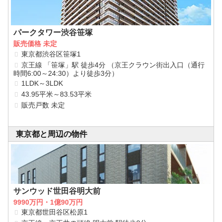
パークタワー渋谷笹塚
販売価格 未定
東京都渋谷区笹塚1
京王線 「笹塚」駅 徒歩4分 （京王クラウン街出入口（通行
時間6:00～24:30）より徒歩3分）
1LDK～3LDK
43.95平米～83.53平米
販売戸数 未定
東京都と周辺の物件
サンウッド世田谷明大前
9990万円・1億90万円
東京都世田谷区松原1