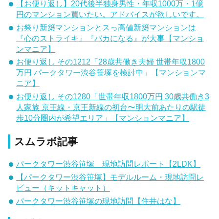
【お便り返し】20代後半独身男性・年収1000万・1億
円のマンション買いたい。アドバイスが欲しいです。
お祭り新築マンションとスっ高値新築マンションは
『心のストライキ』『バカになる』が大事【マンショ
ンマニア】
お便り返し その1212「28歳共働き夫婦 世帯年収1800
万円 パークタワー渋谷笹塚を検討中」【マンションマ
ニア】
お便り返し その1280「世帯年収1800万円 30歳共働き3
人家族 京王線・京王新線の初台〜明大前あたりの駅徒
歩10分圏内が希望エリア」【マンションマニア】
スムラボ記事
パークタワー渋谷笹塚 現地訪問レポート【2LDK】
【パークタワー渋谷笹塚】モデルルーム・現地訪問レ
ビュー（キットキャット）
パークタワー渋谷笹塚の現地訪問【住井はな】