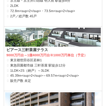
京王線・京王井の頭線 明大前 駅徒歩8分
2LDK
72.8m<sup>2</sup>・73.5m<sup>2</sup>
2戸／総戸数 45戸
ピアース三軒茶屋テラス
9000万円台～1億4000万円台※1000万円単位（予定）
東京都世田谷区若林1
東急田園都市線 三軒茶屋 駅徒歩12分
1LDK+2S（納戸）～3LDK
45.39m<sup>2</sup>～69.57m<sup>2</sup>
販売戸数 未定