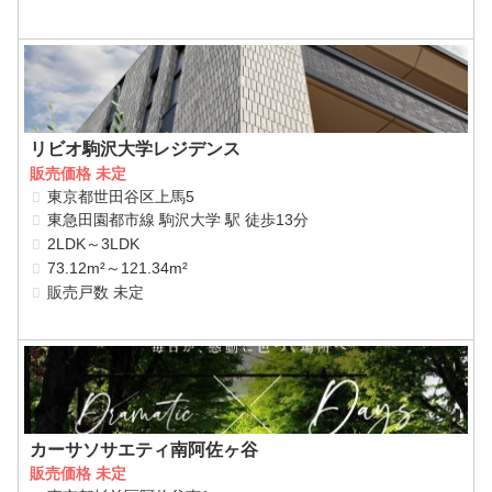
リビオ駒沢大学レジデンス
販売価格 未定
東京都世田谷区上馬5
東急田園都市線 駒沢大学 駅 徒歩13分
2LDK～3LDK
73.12m²～121.34m²
販売戸数 未定
カーサソサエティ南阿佐ヶ谷
販売価格 未定