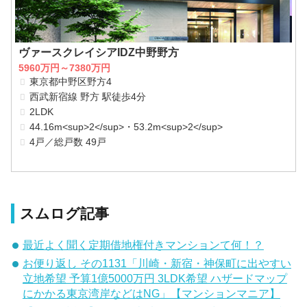
ヴァースクレイシアIDZ中野野方
5960万円～7380万円
東京都中野区野方4
西武新宿線 野方 駅徒歩4分
2LDK
44.16m<sup>2</sup>・53.2m<sup>2</sup>
4戸／総戸数 49戸
スムログ記事
最近よく聞く定期借地権付きマンションて何！？
お便り返し その1131「川崎・新宿・神保町に出やすい
立地希望 予算1億5000万円 3LDK希望 ハザードマップ
にかかる東京湾岸などはNG」【マンションマニア】