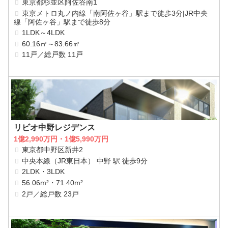
東京都杉並区阿佐谷南1
東京メトロ丸ノ内線「南阿佐ヶ谷」駅まで徒歩3分|JR中央
線「阿佐ヶ谷」駅まで徒歩8分
1LDK～4LDK
60.16㎡～83.66㎡
11戸／総戸数 11戸
リビオ中野レジデンス
1億2,990万円・1億5,990万円
東京都中野区新井2
中央本線（JR東日本） 中野 駅 徒歩9分
2LDK・3LDK
56.06m²・71.40m²
2戸／総戸数 23戸