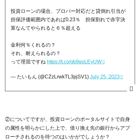
投資ローンの場合、プロパー対応だと貸倒れ引当が
担保評価範囲内であれば0.23％ 担保割れで赤字決
算なんてやられると６％超える
金利何％くれるの？
それ、耐えられるの？
って理屈ですね
https://t.co/gb9qoLEyUW
— たいもん (@CZzLrwkTL3pjSV1)
July 25, 2023
②についてですが、投資ローンのポータルサイトで自身
の属性を明らかにした上で、借り換え先の銀行からアプ
ローチされるのを待つのはいかがでしょうか？