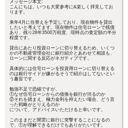
メッセージ本文:
こんにちは。いつも大変参考に&楽しく拝見してお
ります。
来年4月に住替えを予定しており、現在物件を貸出
したいと考えてます。現在物件は住宅ローンで残債
あり、残り28年3500万程度、現時点の査定額の半分
程度です。
貸出にあたり投資ローンに切り替えるため、いくつ
かの不動産管理会社に銀行紹介とあわせて相談も、
ローンに関する反応がネガティブです。
具体的には住宅ローンを投資用ローンに切り替える
のは銀行サイドが嫌がるそうで紹介はしてないとい
う趣旨です。
勉強不足で恐縮ですが、
①なぜ住宅ローンからの借換を銀行が渋るのか
②それを踏まえ、極力金利を抑えたい場合、どう言
った戦略がとりえるのか
について、アドバイスいただけると幸いです。
このままだと闇雲に銀行に突撃することになるの
で、①が理解できるだけでもありがたいです。