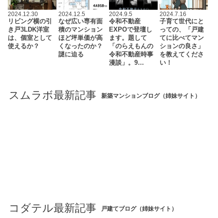
2024.12.30
2024.12.5
2024.9.5
2024.7.16
リビング横の引
なぜ広い専有面
令和不動産
子育て世代にと
き戸3LDK洋室
積のマンション
EXPOで登壇し
っての、「戸建
は、個室として
ほど坪単価が高
ます。題して
てに比べてマン
使えるか？
くなったのか？
「のらえもんの
ションの良さ」
謎に迫る
令和不動産時事
を教えてくださ
漫談」。9…
い！
スムラボ最新記事
新築マンションブログ（姉妹サイト）
コダテル最新記事
戸建てブログ（姉妹サイト）