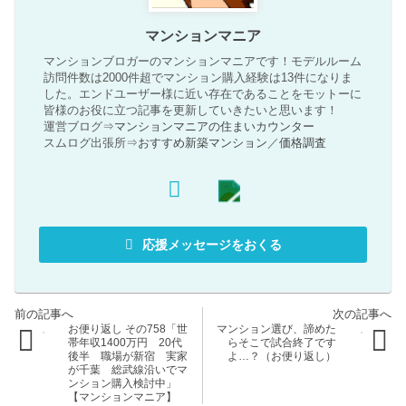
マンションマニア
マンションブロガーのマンションマニアです！モデルルーム
訪問件数は2000件超でマンション購入経験は13件になりま
した。エンドユーザー様に近い存在であることをモットーに
皆様のお役に立つ記事を更新していきたいと思います！
運営ブログ⇒
マンションマニアの住まいカウンター
スムログ出張所⇒
おすすめ新築マンション
／
価格調査
応援メッセージをおくる
お便り返し その758「世
マンション選び、諦めた
帯年収1400万円 20代
らそこで試合終了です
後半 職場が新宿 実家
よ…？（お便り返し）
が千葉 総武線沿いでマ
ンション購入検討中」
【マンションマニア】