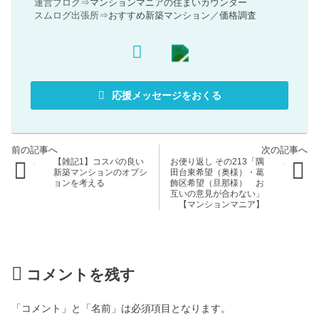
運営ブログ⇒
マンションマニアの住まいカウンター
スムログ出張所⇒
おすすめ新築マンション
／
価格調査
応援メッセージをおくる
【雑記1】コスパの良い
お便り返し その213「隅
新築マンションのオプシ
田台東希望（奥様）・葛
ョンを考える
飾区希望（旦那様） お
互いの意見が合わない」
【マンションマニア】
コメントを残す
「コメント」と「名前」は必須項目となります。