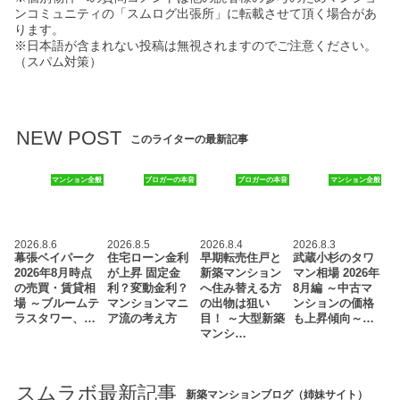
ンコミュニティの「スムログ出張所」に転載させて頂く場合があ
ります。
※日本語が含まれない投稿は無視されますのでご注意ください。
（スパム対策）
NEW POST
このライターの最新記事
マンション全般
ブロガーの本音
ブロガーの本音
マンション全般
2026.8.6
2026.8.5
2026.8.4
2026.8.3
幕張ベイパーク
住宅ローン金利
早期転売住戸と
武蔵小杉のタワ
2026年8月時点
が上昇 固定金
新築マンション
マン相場 2026年
の売買・賃貸相
利？変動金利？
へ住み替える方
8月編 ～中古マ
場 ～ブルームテ
マンションマニ
の出物は狙い
ンションの価格
ラスタワー、…
ア流の考え方
目！ ～大型新築
も上昇傾向～…
マンシ…
スムラボ最新記事
新築マンションブログ（姉妹サイト）