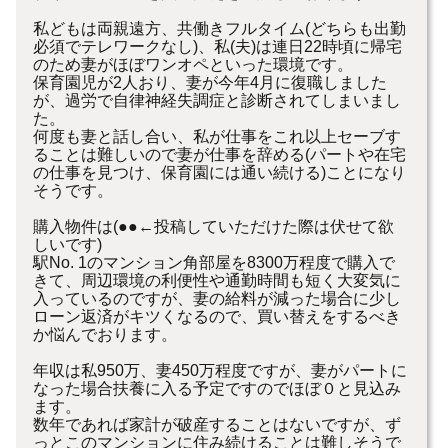
私どもは両親遠方、共働きフルタイム(どちらも出勤
必須でテレワークなし)、私(夫)は連日22時頃に帰宅
のため妻がほぼワンオペといった環境です。
保育園児が2人おり、妻が今年4月に復職しました
が、過労で自律神経失調症と診断されてしまいまし
た。
何度も妻と話し合い、私が仕事をこれ以上セーブす
ることは難しいので妻が仕事を辞める(パートや在宅
の仕事を見つけ、保育園には通い続ける)ことになり
そうです。
購入物件は(●●←投稿していただけた際は伏せて欲
しいです)
駅No. 1のマンション角部屋を8300万程度で購入で
きて、周辺環境の利便性や通勤時間も短く大変気に
入っているのですが、妻の給料が減った場合に少し
ローン返済がキツくなるので、買い替えをするべき
か悩んでおります。
年収は私950万、妻450万程度ですが、妻がパートに
なった場合扶養に入る予定ですのでほぼ０と見込み
ます。
数年であれば家計が破産することはないですが、ず
っとこのマンションに住み続けることは難しそうで