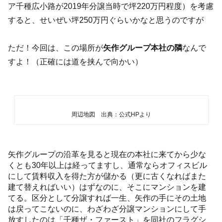
ア千種広小路が2019年分譲当時で坪220万円程度）を考慮
すると、せいぜい坪250万円ぐらいかなと思うのですが
ただ！今回は、この場所が
矢作グループ本社の隣
なんで
すよ！（正確には道を挟んで向かい）
周辺地図 出典：公式HPより
矢作グループの沿革を見ると現在の本社に来てから少な
くとも30年以上は経ってますし、通常ならオフィスビル
にして賃料収入を得た方が儲かる（更に古くなればまた
建て替えればいい）はずなのに、そこにマンションを建
てる。区分として分譲すれば一生、矢作の手にその土地
は戻ってこないのに、わざわざ分譲マンションにして手
放すしたのは「千種ザ・ファースト」を同社のフラグシ