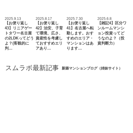
2025.9.13
2025.8.17
2025.7.30
2025.6.8
【お便り返し
【お便り返し
【お便り返し
【雑記4】区分ワ
43】リニアゲー
42】治安、子育
41】名古屋へ転
ンルームマンシ
トタワー名古屋
て環境、広さ、
勤します。おす
ョン投資ってど
の2LDKってどう
資産性を考慮し
すめのエリア・
うなのよ？（投
よ？(客観的に
ておすすめエリ
マンションはあ
資判断力）
判…
アあり…
ります…
スムラボ最新記事
新築マンションブログ（姉妹サイト）