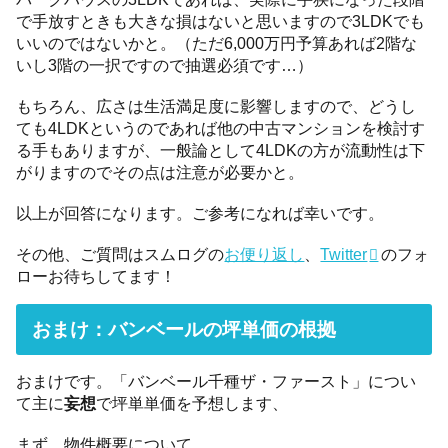
で手放すときも大きな損はないと思いますので3LDKでも
いいのではないかと。（ただ6,000万円予算あれば2階な
いし3階の一択ですので抽選必須です…）
もちろん、広さは生活満足度に影響しますので、どうし
ても4LDKというのであれば他の中古マンションを検討す
る手もありますが、一般論として4LDKの方が流動性は下
がりますのでその点は注意が必要かと。
以上が回答になります。ご参考になれば幸いです。
その他、ご質問はスムログの
お便り返し
、
Twitter
のフォ
ローお待ちしてます！
おまけ：バンベールの坪単価の根拠
おまけです。「バンベール千種ザ・ファースト」につい
て主に
妄想
で坪単単価を予想します、
まず、物件概要について