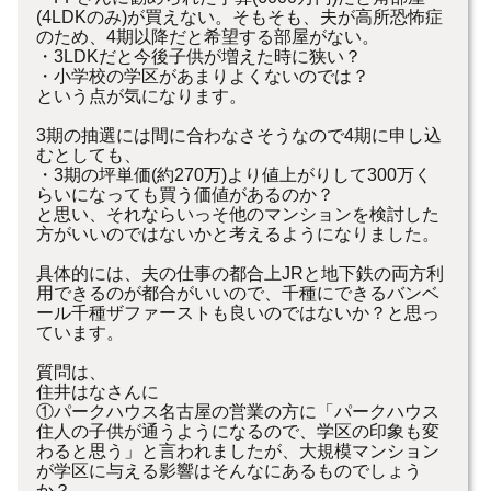
(4LD
Kのみ)が買え
な
い。そもそも、夫が高所恐怖症
のため、4期以降
だと希望する部屋が
な
い。
・3LDKだと今後子供が増えた時に狭い？
・小学校の学区があまりよく
な
いので
は
？
という点が気に
な
ります。
3期の抽選に
は
間に合わ
な
さそう
な
ので4期に申し込
むとしても、
・3期の坪単価(約270万)より値上がりして300万く
らいに
な
っても買う価値があるのか？
と思い、それ
な
らいっそ他のマンションを検討した
方がいいので
は
な
いかと考えるように
な
りました。
具体的に
は
、夫の仕事の都合上JRと地下鉄の両方利
用できるのが
都合がいいので、千種にできるバンベ
ール千種ザファーストも良い
ので
は
な
いか？と思っ
ています。
質問
は
、
住
井
は
な
さんに
①パークハウス名古屋の営業の方に「パークハウス
住
人の子供が通
うように
な
るので、学区の印象も変
わると思う」
と言われましたが、大規模マンション
が学区に与える影響
は
そん
な
にあるものでしょう
か？