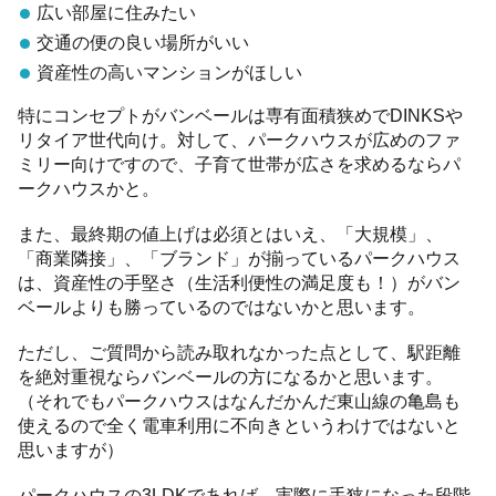
広い部屋に住みたい
交通の便の良い場所がいい
資産性の高いマンションがほしい
特にコンセプトがバンベールは専有面積狭めでDINKSや
リタイア世代向け。対して、パークハウスが広めのファ
ミリー向けですので、子育て世帯が広さを求めるならパ
ークハウスかと。
また、最終期の値上げは必須とはいえ、「大規模」、
「商業隣接」、「ブランド」が揃っているパークハウス
は、資産性の手堅さ（生活利便性の満足度も！）がバン
ベールよりも勝っているのではないかと思います。
ただし、ご質問から読み取れなかった点として、駅距離
を絶対重視ならバンベールの方になるかと思います。
（それでもパークハウスはなんだかんだ東山線の亀島も
使えるので全く電車利用に不向きというわけではないと
思いますが）
パークハウスの3LDKであれば、実際に手狭になった段階