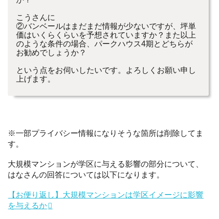
こうさんに
②バンベール
は
まだまだ情報が少
な
いですが、坪単
価
は
いくらくら
いを予想されていますか？また以上
のよう
な
条件の場合、パークハ
ウス4期とどちらが
お勧めでしょうか？
という点をお伺いしたいです。よろしくお願い申し
上げます。
※一部プライバシー情報になりそうな箇所は削除してま
す。
大規模マンションが学区に与える影響の部分について、
はなさんの回答については以下になります。
【お便り返し】大規模マンションは学区イメージに影響
を与えるか