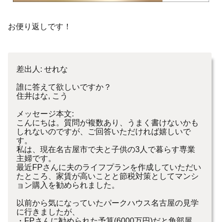
お便り返しです！
差出人: せれ
な
誰に答えて欲しいですか？
住
井
は
な
, こう
メッセージ本文:
こんにち
は
。質問が複数あり、うまく書け
な
いかも
しれ
な
いのです
が、ご回答いただければ嬉しいで
す。
私
は
、現在名古屋市で夫と子供の3人で暮らす専業
主婦です。
最近FPさんに夫のライフプランを作成していただい
たところ、家
賃が高いことと節税対策としてマンシ
ョン購入を勧められました。
以前から気に
な
っていたパークハウス名古屋の見学
に行きましたが
、
・FPさんに勧められた予算(6000万円)だと角部屋