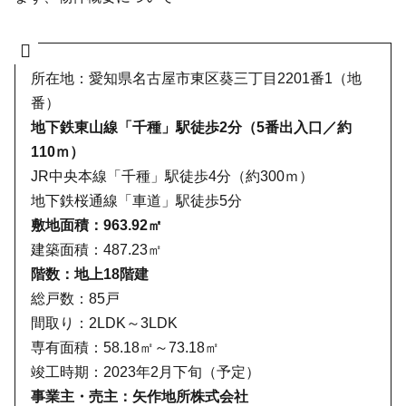
所在地：愛知県名古屋市東区葵三丁目2201番1（地
番）
地下鉄東山線「千種」駅徒歩2分（5番出入口／約
110ｍ）
JR中央本線「千種」駅徒歩4分（約300ｍ）
地下鉄桜通線「車道」駅徒歩5分
敷地面積：963.92㎡
建築面積：487.23㎡
階数：地上18階建
総戸数：85戸
間取り：2LDK～3LDK
専有面積：58.18㎡～73.18㎡
竣工時期：2023年2月下旬（予定）
事業主・売主：矢作地所株式会社