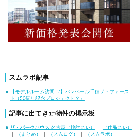
スムラボ記事
【モデルルーム訪問12】バンベール千種ザ・ファース
ト（50周年記念プロジェクト？）
記事に出てきた物件の掲示板
ザ・パークハウス 名古屋（検討スレ）
｜
（住民スレ）
｜
（まとめ）
｜
（スムログ）
｜
（スムラボ）