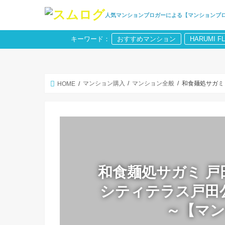
人気マンションブロガーによる【マンションブ
キーワード：
おすすめマンション
HARUMI F
マンション購入
マンション全般
和食麺処サガミ
HOME
和食麺処サガミ 
シティテラス戸田公
～【マ