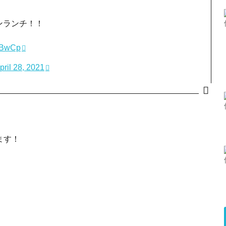
ンランチ！！
RBwCp
pril 28, 2021
ます！