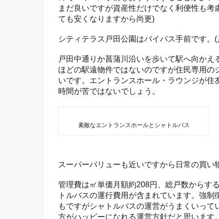
まだ良いですが資産性だけでなく利便性も考
ても安くなりますから尚更)
シティテラス戸田公園はバイパス手前です。(
戸田中通りか菖蒲川沿いを歩いて駅へ向かえ
ほどの駅遠物件ではないのですが住民専用の
いです。エントランスホール・ラウンジが住
時間が苦ではないでしょう。
素敵なエントランスホールとシャトルバス
スーパーバリューも近いですから日常の買い
管理費は㎡単価月額約208円、総戸数からす
トルバスの運行費用が含まれています。強制
もですがシャトルバスの運営がうまくいって
方がハッピーになれる運営方針だと思います