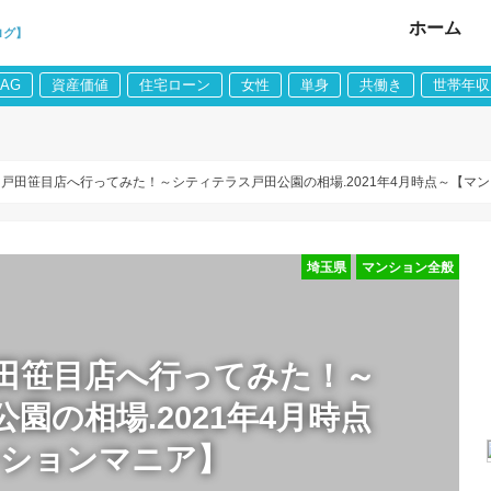
ホーム
ログ】
LAG
資産価値
住宅ローン
女性
単身
共働き
世帯年収
 戸田笹目店へ行ってみた！～シティテラス戸田公園の相場.2021年4月時点～【マ
埼玉県
マンション全般
戸田笹目店へ行ってみた！～
園の相場.2021年4月時点
ンションマニア】