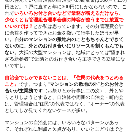
円ほど。１戸に直すと年に300円にしかならないので、こ
れで
いろいろお付き合いなどで業務が増えるだけなら、
少なくとも管理組合理事会側の陣容が整うまでは放置で
いいのでは？
とか私は思っています。その分管理費会計
に余裕を作ってできたお金を撒いて行事したほうが早
い。
自分のマンションの敷地内のこともちゃんとできて
ないのに、外とのお付き合いにリソースを割くもんでも
ない
。大抵の大型マンションは、地域にとっては“望まれ
ざる新参者”で近隣とのお付き合いを主導できる立場にな
いですし。
自治会でしかできないことは、『住民の代表をつとめる
こと』
です。つまり
“マンションの敷地の外”とのお付き
合いが主業務
です（お祭りとか行事は二の次）。外とや
りとりしようとすると、自治体や周囲の自治会・町内会
は、管理組合は”住民”の代表ではなく、”オーナー”の代表
としてしか見てくれないケースが多い。
マンションの自治会には、いろいろなパターンがあっ
て、それぞれに利点と欠点があり、いいとこどりはでき