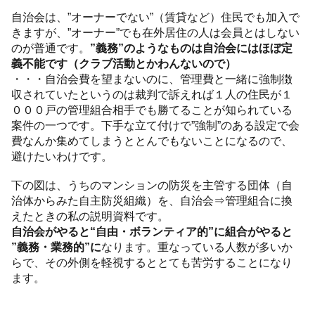
自治会は、”オーナーでない”（賃貸など）住民でも加入で
きますが、”オーナー”でも在外居住の人は会員とはしない
のが普通です。
”義務”のようなものは自治会にはほぼ定
義不能です（クラブ活動とかわんないので）
・・・自治会費を望まないのに、管理費と一緒に強制徴
収されていたというのは裁判で訴えれば１人の住民が１
０００戸の管理組合相手でも勝てることが知られている
案件の一つです。下手な立て付けで”強制”のある設定で会
費なんか集めてしまうととんでもないことになるので、
避けたいわけです。
下の図は、うちのマンションの防災を主管する団体（自
治体からみた自主防災組織）を、自治会⇒管理組合に換
えたときの私の説明資料です。
自治会がやると“自由・ボランティア的”に組合がやると
”義務・業務的”に
なります。重なっている人数が多いか
らで、その外側を軽視するととても苦労することになり
ます。