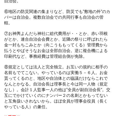
自治会。
⑥地区の防災関連の集まりなど、防災でも”敷地の外”のカ
バーは自治会。複数自治会での共同行事も自治会の管
轄。
⑦お神輿よんだら神社に総代費用が・・とか、赤い羽根
がとか、連合自治会会費とか、近隣の祭りに呼ばれたら
金一封もちこみとか（向こうももってくる）管理費から
払うとやばそうなお金は全部自治会。逆に複合機による
印刷代など、事務経費は管理組合側が免除。
⑧規定としては法人と完全独立。お互いの規約に相手の
名前もでてこない。やっているのは実働５－６人。お金
貰ってくるのと、地区や自治体との協議だけならこれで
なんとかなる。自治会長は理事長と今は同一人物（規定
なし）。会計１人監事一人の他は”全員が副自治会長”。交
互にでかけていくのにナンバー２の名刺とかもってない
と互角扱いされないから。ほぼ全員が理事会役員（長く
やっている人）の兼任。