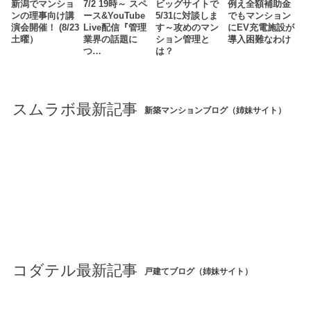
新潟でマンショ
7/2 19時～ スペ
ビッグサイトで
例え全額補助金
ンの理事向け講
ース&YouTube
5/31に対談しま
でもマンション
演会開催！ (8/23
Live配信『管理
す～攻めのマン
にEV充電施設が
土曜）
業界の話題に
ション管理と
導入困難なわけ
つ…
は？
スムラボ最新記事
新築マンションブログ（姉妹サイト）
コダテル最新記事
戸建てブログ（姉妹サイト）