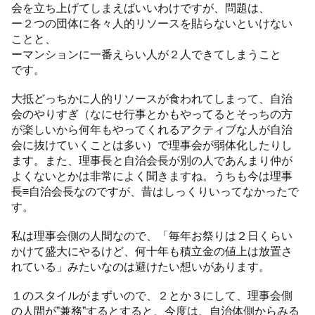
会を立ち上げてしまえばいいわけですが、問題は、
ー２つの団体に各々人的リソースを貼らないといけない
ことと、
ーマンションに一番えらい人が２人できてしまうこと
です。
大抵どっちかに人的リソースが食われてしまって、自治
会のやりすぎ（なにせ行事とかもやってるとそっちの方
が楽しいから何年もやってくれるアクティブな人が自治
会に抜けていくことは多い）で理事会が弱体化したりし
ます。また、理事長と自治会長が別の人であんまり仲が
よくないとかは非常によく聞きますね。うちも今は理事
長≡自治会長なのですが、昔はしっくりいってなかったで
す。
私は理事会側の人間なので、「毎年お祭りは２日くらい
かけて盛大にやるけど、何十年も積立金の値上は放置さ
れている」みたいなのは避けたい想いがあります。
１のスタイルがまずいので、２とか３にして、理事会側
の人間が”兼務”するとすると、今度は、自治体側からみる