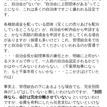
と、自治会が”ない”か、”自治会に上部団体がある”ってこ
とになり、これは多くの自治体ですごく嫌われる設定で
す。
各種助成金を配っている団体（宝くじの売りあげを配分
しているところなど）が、自治会や町内会から申請する
と、かなり高額の助成金を申請すると出してくれる場合
がありますが（抽選も多いけど）これ、管理組合名で出
すと自治会で出し直してくださいといわれるのが普通で
す。
・・・自治会長が副理事長の兼任とか、明確に上司がい
るスタイルで作って、一人前の自治会認定されるかどう
かはやってみないとわからない。（千葉県知事になっ
た、もと千葉市長くらいかな・・・ここがさばけていた
のは）
事実上、管理組合の下にあるような場合でも、完全別団
体の”ふり”はしていないと難しいわけなのですが、
『別団
体なら、会計は完全分離させていない』
といけないわけ
ですが、会費を有料にしたら任意支払いでないといけな