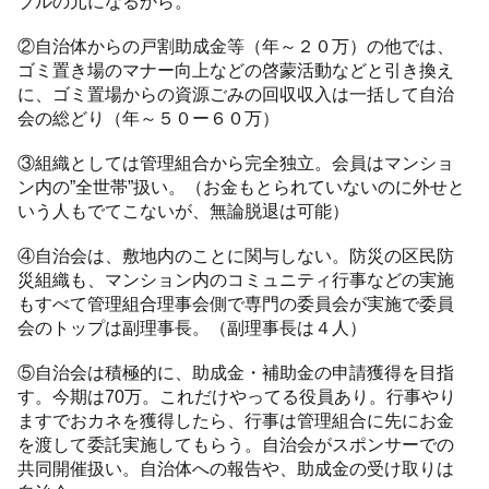
ブルの元になるから。
②自治体からの戸割助成金等（年～２０万）の他では、
ゴミ置き場のマナー向上などの啓蒙活動などと引き換え
に、ゴミ置場からの資源ごみの回収収入は一括して自治
会の総どり（年～５０ー６０万）
③組織としては管理組合から完全独立。会員はマンショ
ン内の”全世帯”扱い。（お金もとられていないのに外せと
いう人もでてこないが、無論脱退は可能）
④自治会は、敷地内のことに関与しない。防災の区民防
災組織も、マンション内のコミュニティ行事などの実施
もすべて管理組合理事会側で専門の委員会が実施で委員
会のトップは副理事長。（副理事長は４人）
⑤自治会は積極的に、助成金・補助金の申請獲得を目指
す。今期は70万。これだけやってる役員あり。行事やり
ますでおカネを獲得したら、行事は管理組合に先にお金
を渡して委託実施してもらう。自治会がスポンサーでの
共同開催扱い。自治体への報告や、助成金の受け取りは