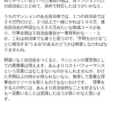
高くやっているといった場合の他は、自マンションだけ
の自治会にとどめて、渉外で対応したほうがいかなと。
うちのマンションのある自治体では、１つの自治会では
２０万円だけど、２つ以上で一緒にやれば１００万、連
合自治会の申請なら２００万みたいな助成コースがあ
り、行事企画は２自治会連合が一番有利かな・・・と
か、これは自治体でも違うと思うので、”手間をかける”こ
とに相当する”うまみ”があるかどうかは精査しなければな
りませんね。
間違いなく自治会をつくると、マンションの運営側とし
ての業務量は増えます。あんまりコストパフォーマンス
という言葉にはなじまないものかもしれませんが、かけ
た手間以上の何かが得られないなら、無理して貴重な理
事会のリソースを割くものでもないわけです。 理事を
する人の中には、あんまり自治会的なことを好まない人
も一定数いることは意識したほうが良いかなと思いま
す。