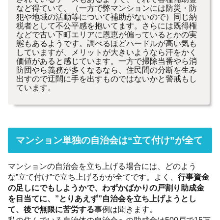
など得ていて、（一方で弊マンションには防災・防
犯や地域の活動等について補助がないので）同じ納
税者として不公平感を抱いてます。さらには既得権
などで古い下町エリアに恩恵が偏っているとかの実
態もあるようです。調べるほどハードルが高い気も
していますが、メリットが大きいようなら汗をかく
価値があると感じています。一方で掃除当番やら消
防団やら義務が多くなるなら、住民間の分断を生み
出すので迂闊に手を出すものではないかと警戒もし
ています。
マンション単独の自治会は“立て付け”が全て
マンションの自治会を立ち上げる場合には、どのよう
な”立て付け”で立ち上げるかが全てです。よく、
行事資金
の足しにでもしようかで、わずかばかりの戸割り助成金
を目当てに、”とりあえず”自治会を立ち上げようとし
て、後で無限に苦労する
事例は聞きます。
私の住んでいる自治体の自治会への助成金は500戸で15万