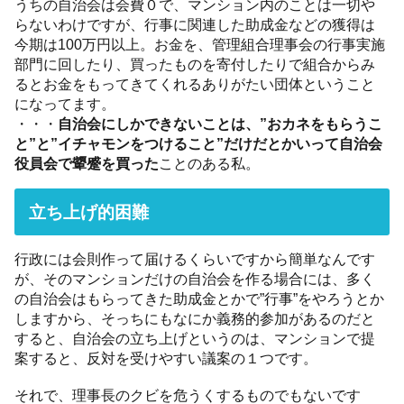
うちの自治会は会費０で、マンション内のことは一切や
らないわけですが、行事に関連した助成金などの獲得は
今期は100万円以上。お金を、管理組合理事会の行事実施
部門に回したり、買ったものを寄付したりで組合からみ
るとお金をもってきてくれるありがたい団体ということ
になってます。
・・・
自治会にしかできないことは、”おカネをもらうこ
と”と”イチャモンをつけること”だけだとかいって自治会
役員会で顰蹙を買った
ことのある私。
立ち上げ的困難
行政には会則作って届けるくらいですから簡単なんです
が、そのマンションだけの自治会を作る場合には、多く
の自治会はもらってきた助成金とかで”行事”をやろうとか
しますから、そっちにもなにか義務的参加があるのだと
すると、自治会の立ち上げというのは、マンションで提
案すると、反対を受けやすい議案の１つです。
それで、理事長のクビを危うくするものでもないです