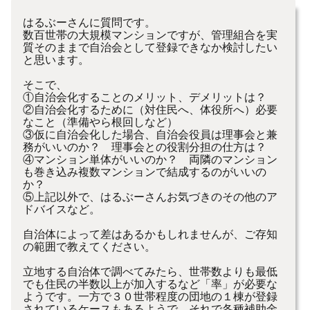
はるぶーさんに質問です。
数百世帯の大規模マンションですが、管理組合を実
質そのままで自治会として登録できなか検討したい
と思います。
そこで、
①自治会化することのメリット、デメリットは？
②自治会化するために（対住民へ、体役所へ）必要
なこと（準備やら根回しなど）
③仮に自治会化した場合、自治会役員は理事会と兼
務がいいのか？ 理事会との役割分担の仕方は？
④マンション単体がいいのか？ 両隣のマンション
も巻き込み複数マンションで結成するのがいいの
か？
⑤上記以外で、はるぶーさんお気づきのその他のア
ドバイスなど。
自治体によって差はあるかもしれませんが、ご存知
の範囲で教えてください。
立地する自治体で調べてみたら、世帯数よりも最低
でも住民の半数以上が加入するなど「率」が必要な
ようです。一方で３０世帯程度の団地の１棟が登録
されているケースもあるようで、それで各種補助金