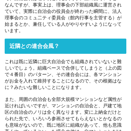
なんですが、事実上は、理事会の下部組織風に運営され
ていて、実際に自治会の役員会が終わった瞬間に、法人
理事会のコミュ二ティ委員会（館内行事を主管する）が
始まるとか、兼任している人がやりやすいようになって
います。
近隣との連合会風？
これは既に近隣に巨大自治会でも組織されていないと難
しいでしょう。組織ベースで合併してしまうと（上の図
で４番目）のパターン、その連合会には、各マンション
がお金を入れて維持することになるので、その根拠はな
に？みたいな難しいことになります。
また、周囲の自治会も全部大規模マンションなど属性が
近ければいいですが、マンションの自治会と、戸建て地
区の自治会のノリは全く異なります。変に上納金だけと
られた先で、いろいろ参画させてもらえないとかなるの
も意味がないので、既に地区に組織があって、他も意識