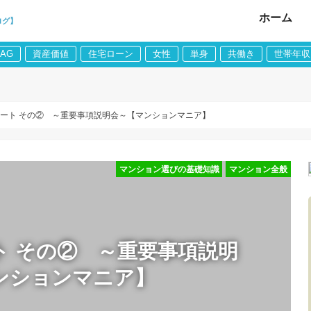
ホーム
ログ】
LAG
資産価値
住宅ローン
女性
単身
共働き
世帯年収
ポート その② ～重要事項説明会～【マンションマニア】
マンション選びの基礎知識
マンション全般
ト その② ～重要事項説明
ンションマニア】