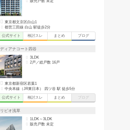
販売戸数 未定
東京都文京区白山1
都営三田線 白山 駅徒歩2分
公式サイト
検討スレ
まとめ
ブログ
ディアナコート四谷
3LDK
2戸／総戸数 16戸
東京都新宿区若葉1
中央本線（JR東日本） 四ツ谷 駅 徒歩5分
公式サイト
検討スレ
まとめ
ブログ
リビオ浅草
1LDK～3LDK
販売戸数 未定