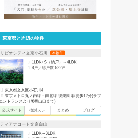
東京都と周辺の物件
リビオシティ文京小石川
1LDK+S（納戸）～4LDK
8戸／総戸数 522戸
東京都文京区小石川4
東京メトロ丸ノ内線・南北線 後楽園 駅徒歩12分(サブ
エントランスより/8番出口まで)
公式サイト
検討スレ
まとめ
ブログ
ディアナコート文京白山
1LDK～3LDK