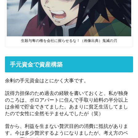
生殺与奪の権を会社に握らせるな！（画像出典）鬼滅の刃
手元資金で資産構築
余剰の手元資金はとにかく大事です。
説得力担保のため過去の経験を書いておくと、私が独身
のころは、ボロアパートに住んで手取り給料の半分以上
は余裕で貯金できてました。あまりに貧乏生活してまし
たので女性に全然モテませんでしたが（笑）
昔から、利益を生まない贅沢目的の消費に抵抗がありま
す。今は多少贅沢するようになりましたが、考え方のベ