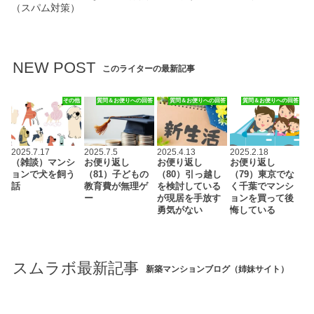
（スパム対策）
NEW POST
このライターの最新記事
その他
質問＆お便りへの回答
質問＆お便りへの回答
質問＆お便りへの回答
2025.7.17
2025.7.5
2025.4.13
2025.2.18
（雑談）マンシ
お便り返し
お便り返し
お便り返し
ョンで犬を飼う
（81）子どもの
（80）引っ越し
（79）東京でな
話
教育費が無理ゲ
を検討している
く千葉でマンシ
ー
が現居を手放す
ョンを買って後
勇気がない
悔している
スムラボ最新記事
新築マンションブログ（姉妹サイト）