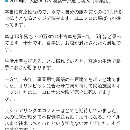
2019年、大阪 4LDK 新築一戸建て購入（事業用）
本当に貧乏性なので、今でも自分の服を買うのに1万円以
上払うとなるとマジで悩みます。ユニクロの服ばっか持
ってます。
車は10年落ち・10万kmの中古車を買って、5年ほど乗っ
てます。十分です。食事は、お腹が満たされたら満足で
す。
生活水準を抑えることに慣れていると、普通の生活で勝
手にお金が貯まります。
一方で、去年、事業用で新築の一戸建てをポンと建てま
した。オリンピックに合わせて満を持して民泊施設をオ
ープンしたのに、コロナのお陰で完全に死んでます
が。。
（シェアリングエコノミーはとても期待していました。
人の往来が増えて不稼働資産も動くようになる。ウイル
スまで往来しちゃったという笑えないオチでした。本当
に残念です。）