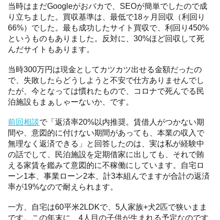
当時はまだGoogleがおバカで、SEOが簡単でしたので成
り立ちました。買収基準は、最低で18ヶ月回収（利回り
66%）でした。最も成功したサイト買収で、利回り450%
というものもありました。反対に、30%ほど回収して死
んだサイトもあります。
当時300万円は現金としてカツカツ出せる金額だったの
で、失敗したらどうしようと不安で仕方ありませんでし
たが、今となっては慣れたもので、コロナで死んでる民
泊施設もまぁしゃーないか、です。
前回相談
で「返済率20%以内推奨。賃借人がつかない期
間や、意図的に付けない期間があっても、本業の収入で
無理なく返済できる」と回答したのは、実は私が経験中
の話でして、民泊施設を定期借家に出しても、それで賄
える家賃を鑑みて意図的に不稼働にしています。自宅ロ
ーン1本、事業ローン2本、計3本組んでますが合計の返済
率が19%なので耐えられます。
一方、自宅は60平米2LDKで、5人家族+犬2匹で狭いまま
です。この年末に、4人目の子供が生まれる予定なのです