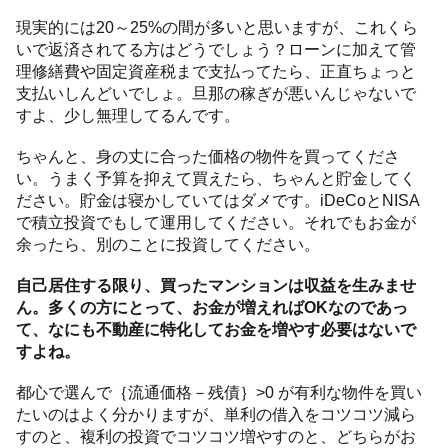
現実的には20～25%の間が多いと思いますが、これくら
いで返済されてる方はどうでしょう？ローンに加えて管
理修繕費や固定資産税まで支払ってたら、正直ちょっと
支払いしんどいでしょ。旦那の稼ぎが悪いんじゃないで
すよ、少し無理してるんです。
ちゃんと、身の丈に合った価格の物件を買ってくださ
い。うまく予算を抑えて買えたら、ちゃんと貯金してく
ださい。貯金は寝かしていてはダメです。iDeCoとNISA
で積立投資でもして運用してください。それでもお金が
余ったら、別のことに投資してください。
自己居住する限り、買ったマンションは収益を生みませ
ん。多くの方にとって、お金が増えればOKなのであっ
て、なにも不動産に特化してお金を増やす必要はないで
すよね。
都心で選んで｛流通価格－残債｝>0 が有利な物件を買い
たいのはよく分かりますが、単利の借入をコツコツ減ら
すのと、複利の投資でコツコツ増やすのと、どちらがお