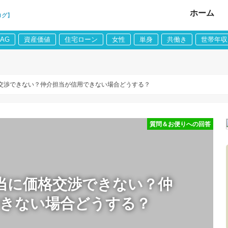
ホーム
ログ】
LAG
資産価値
住宅ローン
女性
単身
共働き
世帯年収
交渉できない？仲介担当が信用できない場合どうする？
質問＆お便りへの回答
当に価格交渉できない？仲
できない場合どうする？