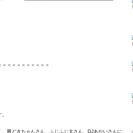
＜＜＜＜＜＜＜＜＜＜＜
す。
く、勝どきちゃんさん、ふじふじ太さん、DJあかいさんに