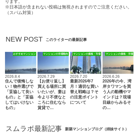
ります。
※日本語が含まれない投稿は無視されますのでご注意ください。
（スパム対策）
NEW POST
このライターの最新記事
おすすめマンション
マンションの市場動向
マンションの価格・市場
マンションの価格・市場
2026.8.4
2026.7.29
2026.7.20
2026.6.26
住んで後悔しな
【お便り返し】
最新2026年7
2026年の今、湾
い！物件選びで
買える場所に買
月！適切な買い
岸タワマンを買
「妥協して良い
いたいが、妻は
替え戦略は？そ
う人の動機やマ
もの」と「妥協
今より不便なと
の注意ポイント
インドは？現場
してはいけない
ころに住むなら
について
目線からみるそ
もの」
賃貸で…
の…
スムラボ最新記事
新築マンションブログ（姉妹サイト）