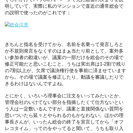
明していて、実際に私のマンションで直近の通常総会で
の説明で使ったのがこれです；
きちんと指名を受けてから、名前を名乗って発言しろと
か不規則発言をなくすのはまぁ当たり前として、案外多
い参加者の勘違いが、議案の一部だけを総会のその場で
修正可能だと思いこむこと。うちは実出席は1-2割で残り
の7割以上が、欠席で議決権行使を事前に済ませています
から。その場で議案を修正したり、動議を審議したりで
きるわけはないんですよね。
とにかく、いろいろ理事会に注文をいってみたいとか、
管理会社のいけてない部分を指摘したくて仕方ないとい
う人は一定数いるんですが、議案と直接関係ない質問を
思いついたら延々とやられるのもかなわない。ほかの理
事長さんが、いったん総会の終了を宣言してから「オフ
レコタイム」ってのをやってると聞いて、うちも取り入