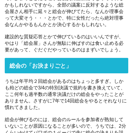
かもしれないですから、全部の議案に反対するような総
会屋さん相手に延々と総会が伸びてたら、なんか理事会
って大変そう・・・とかで、特に女性だったら絶対理事
会なんかやるもんかとか決心するかもしれない。
建設的な質疑応答とかで伸びているのはいいんですが、
やはり「総会屋」さんが無駄に伸ばすのは食い止める必
要があって、ぐだぐだやっているのはまずいでしょう。
総会の「お決まりごと」
うちは年平均２回総会があるのはちょっと多すぎ。しか
も殆どの総会で3/4の特別決議で規約を書き換えていて、
ここ何年も過半数の通常決議だけの総会をやったことが
ありません。さすがに7年で14回総会をやるとそれなりに
慣れてきました。
総会が伸びるのには、総会のルールを参加者が熟知して
いないことが原因になることが多いので、うちでは、2分
くらいかけてパワポの１ページで先に総会の決まりを説