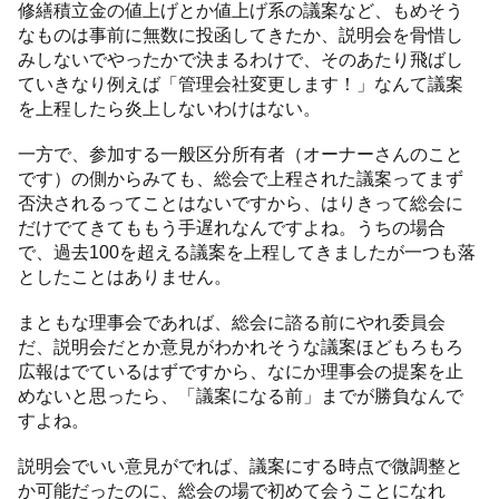
修繕積立金の値上げとか値上げ系の議案など、もめそう
なものは事前に無数に投函してきたか、説明会を骨惜し
みしないでやったかで決まるわけで、そのあたり飛ばし
ていきなり例えば「管理会社変更します！」なんて議案
を上程したら炎上しないわけはない。
一方で、参加する一般区分所有者（オーナーさんのこと
です）の側からみても、総会で上程された議案ってまず
否決されるってことはないですから、はりきって総会に
だけでてきてももう手遅れなんですよね。うちの場合
で、過去100を超える議案を上程してきましたが一つも落
としたことはありません。
まともな理事会であれば、総会に諮る前にやれ委員会
だ、説明会だとか意見がわかれそうな議案ほどもろもろ
広報はでているはずですから、なにか理事会の提案を止
めないと思ったら、「議案になる前」までが勝負なんで
すよね。
説明会でいい意見がでれば、議案にする時点で微調整と
か可能だったのに、総会の場で初めて会うことになれ