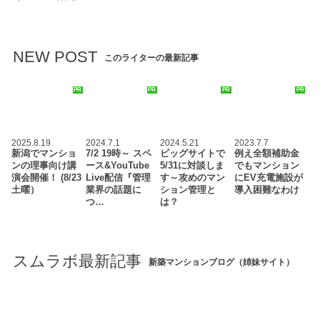
NEW POST
このライターの最新記事
PR
PR
PR
PR
2025.8.19
2024.7.1
2024.5.21
2023.7.7
新潟でマンショ
7/2 19時～ スペ
ビッグサイトで
例え全額補助金
ンの理事向け講
ース&YouTube
5/31に対談しま
でもマンション
演会開催！ (8/23
Live配信『管理
す～攻めのマン
にEV充電施設が
土曜）
業界の話題に
ション管理と
導入困難なわけ
つ…
は？
スムラボ最新記事
新築マンションブログ（姉妹サイト）