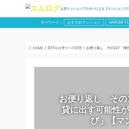
人気マンションブロガーによる【マンションブ
キーワード：
おすすめマンション
HARUMI F
質問＆お便りへの回答
お便り返し その117「
HOME
お便り返し その
貸に出す可能性
び」【マ