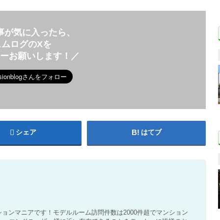
事が気に入ったら、
スムログのXを
ローお願いします！／
シェア
はてブ
ョンマニアです！モデルルーム訪問件数は2000件超でマンション