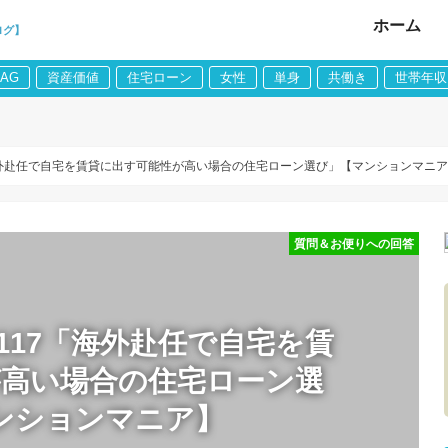
ホーム
ログ】
LAG
資産価値
住宅ローン
女性
単身
共働き
世帯年収
海外赴任で自宅を賃貸に出す可能性が高い場合の住宅ローン選び」【マンションマニ
質問＆お便りへの回答
117「海外赴任で自宅を賃
が高い場合の住宅ローン選
ンションマニア】