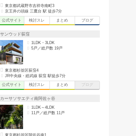
東京都武蔵野市吉祥寺南町3
京王井の頭線 三鷹台 駅 徒歩7分
公式サイト
検討スレ
まとめ
ブログ
サンウッド荻窪
1LDK・3LDK
5戸／総戸数 19戸
東京都杉並区荻窪4
JR中央線・総武線 荻窪 駅徒歩7分
公式サイト
検討スレ
まとめ
ブログ
カーサソサエティ南阿佐ヶ谷
1LDK～4LDK
11戸／総戸数 11戸
東京都杉並区阿佐谷南1