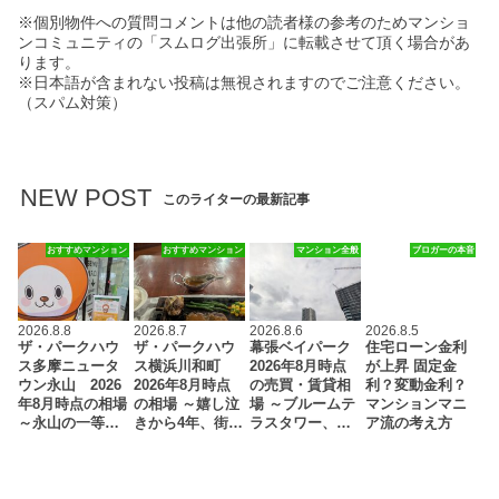
※個別物件への質問コメントは他の読者様の参考のためマンショ
ンコミュニティの「スムログ出張所」に転載させて頂く場合があ
ります。
※日本語が含まれない投稿は無視されますのでご注意ください。
（スパム対策）
NEW POST
このライターの最新記事
おすすめマンション
おすすめマンション
マンション全般
ブロガーの本音
2026.8.8
2026.8.7
2026.8.6
2026.8.5
ザ・パークハウ
ザ・パークハウ
幕張ベイパーク
住宅ローン金利
ス多摩ニュータ
ス横浜川和町
2026年8月時点
が上昇 固定金
ウン永山 2026
2026年8月時点
の売買・賃貸相
利？変動金利？
年8月時点の相場
の相場 ～嬉し泣
場 ～ブルームテ
マンションマニ
～永山の一等…
きから4年、街…
ラスタワー、…
ア流の考え方