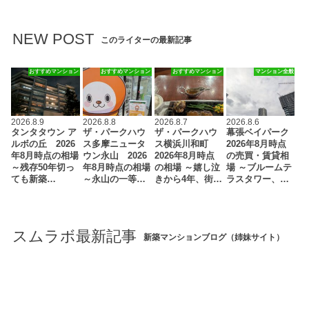
NEW POST
このライターの最新記事
おすすめマンション
おすすめマンション
おすすめマンション
マンション全般
2026.8.9
2026.8.8
2026.8.7
2026.8.6
タンタタウン ア
ザ・パークハウ
ザ・パークハウ
幕張ベイパーク
ルボの丘 2026
ス多摩ニュータ
ス横浜川和町
2026年8月時点
年8月時点の相場
ウン永山 2026
2026年8月時点
の売買・賃貸相
～残存50年切っ
年8月時点の相場
の相場 ～嬉し泣
場 ～ブルームテ
ても新築…
～永山の一等…
きから4年、街…
ラスタワー、…
スムラボ最新記事
新築マンションブログ（姉妹サイト）