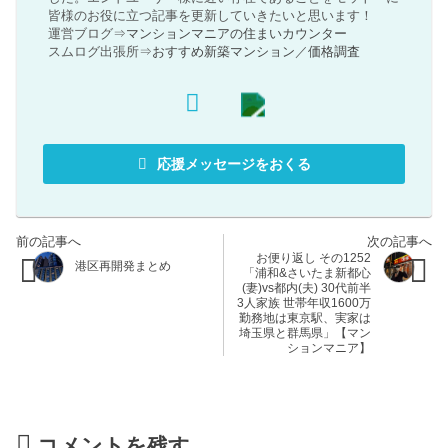
皆様のお役に立つ記事を更新していきたいと思います！
運営ブログ⇒
マンションマニアの住まいカウンター
スムログ出張所⇒
おすすめ新築マンション
／
価格調査
応援メッセージをおくる
お便り返し その1252
港区再開発まとめ
「浦和&さいたま新都心
(妻)vs都内(夫) 30代前半
3人家族 世帯年収1600万
勤務地は東京駅、実家は
埼玉県と群馬県」【マン
ションマニア】
コメントを残す