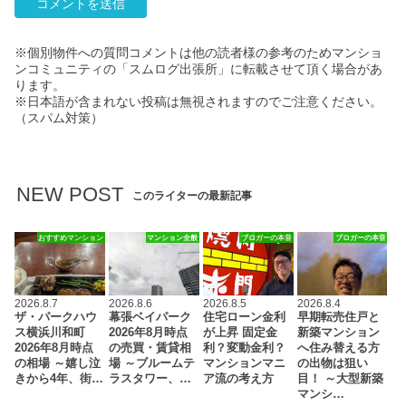
※個別物件への質問コメントは他の読者様の参考のためマンショ
ンコミュニティの「スムログ出張所」に転載させて頂く場合があ
ります。
※日本語が含まれない投稿は無視されますのでご注意ください。
（スパム対策）
NEW POST
このライターの最新記事
おすすめマンション
マンション全般
ブロガーの本音
ブロガーの本音
2026.8.7
2026.8.6
2026.8.5
2026.8.4
ザ・パークハウ
幕張ベイパーク
住宅ローン金利
早期転売住戸と
ス横浜川和町
2026年8月時点
が上昇 固定金
新築マンション
2026年8月時点
の売買・賃貸相
利？変動金利？
へ住み替える方
の相場 ～嬉し泣
場 ～ブルームテ
マンションマニ
の出物は狙い
きから4年、街…
ラスタワー、…
ア流の考え方
目！ ～大型新築
マンシ…