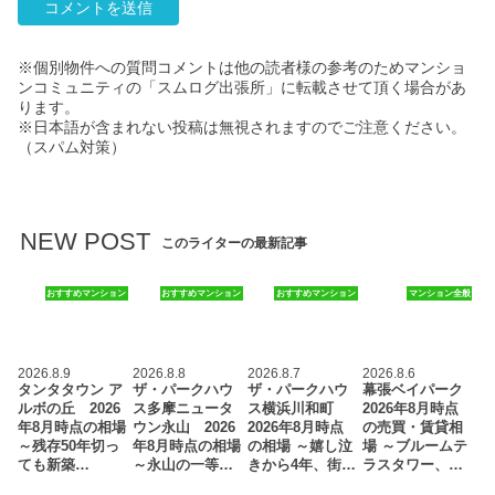
※個別物件への質問コメントは他の読者様の参考のためマンショ
ンコミュニティの「スムログ出張所」に転載させて頂く場合があ
ります。
※日本語が含まれない投稿は無視されますのでご注意ください。
（スパム対策）
NEW POST
このライターの最新記事
おすすめマンション
おすすめマンション
おすすめマンション
マンション全般
2026.8.9
2026.8.8
2026.8.7
2026.8.6
タンタタウン ア
ザ・パークハウ
ザ・パークハウ
幕張ベイパーク
ルボの丘 2026
ス多摩ニュータ
ス横浜川和町
2026年8月時点
年8月時点の相場
ウン永山 2026
2026年8月時点
の売買・賃貸相
～残存50年切っ
年8月時点の相場
の相場 ～嬉し泣
場 ～ブルームテ
ても新築…
～永山の一等…
きから4年、街…
ラスタワー、…