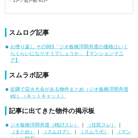
2戸／総戸数 41戸
スムログ記事
お便り返し その983「ジオ板橋浮間舟渡の価格はいく
らくらいになりそうでしょうか」【マンションマニ
ア】
スムラボ記事
近隣で花火大会がある物件まとめ（ジオ板橋浮間舟渡
etc）（キットキャット）
記事に出てきた物件の掲示板
ジオ板橋浮間舟渡（検討スレ）
｜
（住民スレ）
｜
（まとめ）
｜
（スムログ）
｜
（スムラボ）
｜
（マン