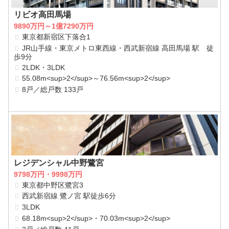
リビオ高田馬場
9890万円～1億7290万円
東京都新宿区下落合1
JR山手線・東京メトロ東西線・西武新宿線 高田馬場 駅 徒
歩9分
2LDK・3LDK
55.08m<sup>2</sup>～76.56m<sup>2</sup>
8戸／総戸数 133戸
レジデンシャル中野鷺宮
9798万円・9998万円
東京都中野区鷺宮3
西武新宿線 鷺ノ宮 駅徒歩6分
3LDK
68.18m<sup>2</sup>・70.03m<sup>2</sup>