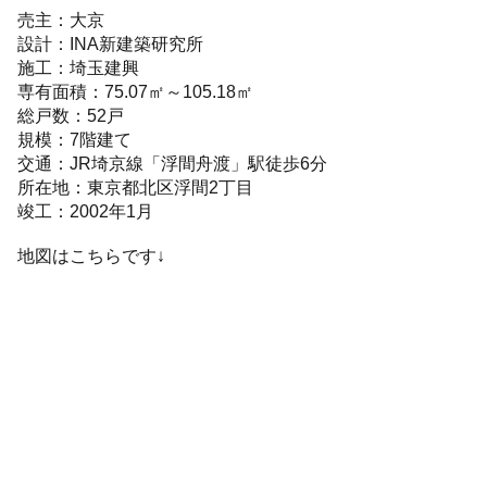
売主：大京
設計：INA新建築研究所
施工：埼玉建興
専有面積：75.07㎡～105.18㎡
総戸数：52戸
規模：7階建て
交通：JR埼京線「浮間舟渡」駅徒歩6分
所在地：東京都北区浮間2丁目
竣工：2002年1月
地図はこちらです↓