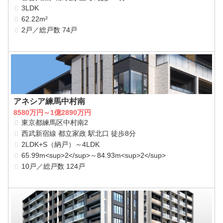
3LDK
62.22m²
2戸／総戸数 74戸
アネシア練馬中村南
8580万円～1億2890万円
東京都練馬区中村南2
西武新宿線 都立家政 駅北口 徒歩8分
2LDK+S（納戸）～4LDK
65.99m<sup>2</sup>～84.93m<sup>2</sup>
10戸／総戸数 124戸