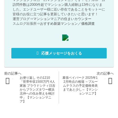
訪問件数は2000件超でマンション購入経験は13件になりま
した。エンドユーザー様に近い存在であることをモットーに
皆様のお役に立つ記事を更新していきたいと思います！
運営ブログ⇒
マンションマニアの住まいカウンター
スムログ出張所⇒
おすすめ新築マンション
／
価格調査
応援メッセージをおくる
お便り返し その1210
幕張ベイパーク 2025年1
「世帯年収1500万円 4人
2月時点の相場 ～ブルー
家族 プラウドシティ日吉
ムテラスの予定価格発表
からブランズタワー横浜
まであと少し～【マンシ
北仲への住み替えを検討
ョンマニア】
中」【マンションマニ
ア】