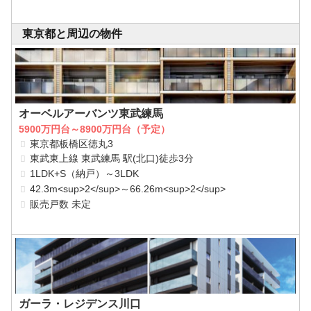
東京都と周辺の物件
オーベルアーバンツ東武練馬
5900万円台～8900万円台（予定）
東京都板橋区徳丸3
東武東上線 東武練馬 駅(北口)徒歩3分
1LDK+S（納戸）～3LDK
42.3m<sup>2</sup>～66.26m<sup>2</sup>
販売戸数 未定
ガーラ・レジデンス川口