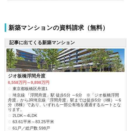
新築マンションの資料請求（無料）
記事に出てくる新築マンション
ジオ板橋浮間舟渡
6,558万円～9,898万円
東京都板橋区舟渡1
埼京線 「浮間舟渡」駅 徒歩5分 ～6分 ※「ジオ板橋浮間
舟渡」からJR埼京線「浮間舟渡」駅までは徒歩5分（I棟）～6
分（B棟）であり、いずれも一部公有地を通過するルートとな
ります。
2LDK～4LDK
63.61平米～83.25平米
61戸／総戸数 598戸