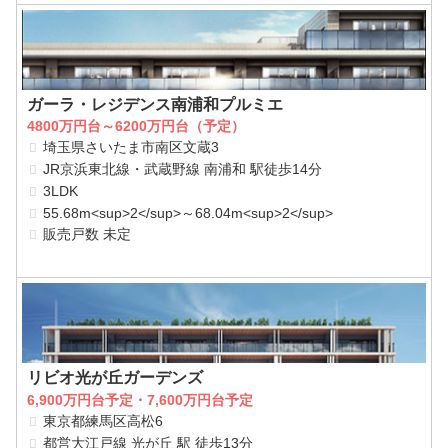
ガーラ・レジデンス南浦和プルミエ
4800万円台～6200万円台（予定）
埼玉県さいたま市南区文蔵3
JR京浜東北線・武蔵野線 南浦和 駅徒歩14分
3LDK
55.68m<sup>2</sup>～68.04m<sup>2</sup>
販売戸数 未定
リビオ光が丘ガーデンズ
6,900万円台予定・7,600万円台予定
東京都練馬区高松6
都営大江戸線 光が丘 駅 徒歩13分