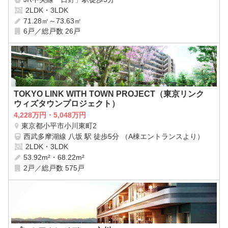
2LDK・3LDK
71.28㎡～73.63㎡
6戸／総戸数 26戸
TOKYO LINK WITH TOWN PROJECT（東京リンク
ウィズタウンプロジェクト）
4,228万円・5,048万円
東京都小平市小川東町2
西武多摩湖線 八坂 駅 徒歩5分 （A棟エントランスより）
2LDK・3LDK
53.92m²・68.22m²
2戸／総戸数 575戸