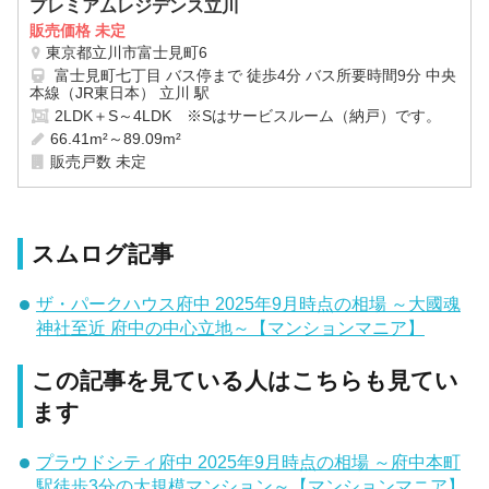
プレミアムレジデンス立川
販売価格 未定
東京都立川市富士見町6
富士見町七丁目 バス停まで 徒歩4分 バス所要時間9分 中央
本線（JR東日本） 立川 駅
2LDK＋S～4LDK ※Sはサービスルーム（納戸）です。
66.41m²～89.09m²
販売戸数 未定
スムログ記事
ザ・パークハウス府中 2025年9月時点の相場 ～大國魂
神社至近 府中の中心立地～【マンションマニア】
この記事を見ている人はこちらも見てい
ます
プラウドシティ府中 2025年9月時点の相場 ～府中本町
駅徒歩3分の大規模マンション～【マンションマニア】