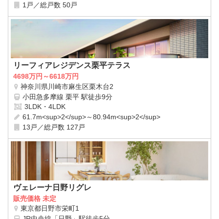
1戸／総戸数 50戸
リーフィアレジデンス栗平テラス
4698万円～6618万円
神奈川県川崎市麻生区栗木台2
小田急多摩線 栗平 駅徒歩9分
3LDK・4LDK
61.7m<sup>2</sup>～80.94m<sup>2</sup>
13戸／総戸数 127戸
ヴェレーナ日野リグレ
販売価格 未定
東京都日野市栄町1
JR中央線「日野」駅徒歩5分