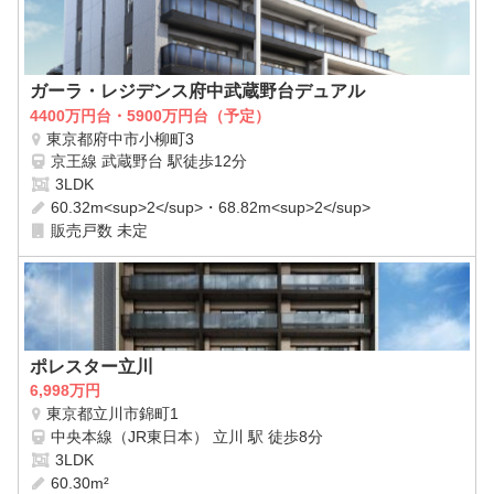
ガーラ・レジデンス府中武蔵野台デュアル
4400万円台・5900万円台（予定）
東京都府中市小柳町3
京王線 武蔵野台 駅徒歩12分
3LDK
60.32m<sup>2</sup>・68.82m<sup>2</sup>
販売戸数 未定
ポレスター立川
6,998万円
東京都立川市錦町1
中央本線（JR東日本） 立川 駅 徒歩8分
3LDK
60.30m²