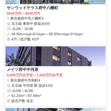
サンウッドテラス府中八幡町
5640万円～8940万円
東京都府中市八幡町3
京王線 東府中 駅徒歩5分
2LDK・3LDK
44.92m<sup>2</sup>～65.83m<sup>2</sup>
4戸／総戸数 43戸
メイツ府中中河原
3,900万円台予定～7,200万円台予定
東京都府中市南町4
京王線 中河原 駅 徒歩13分
2LDK～4LDK
61.23m²～87.68m²
販売戸数 未定