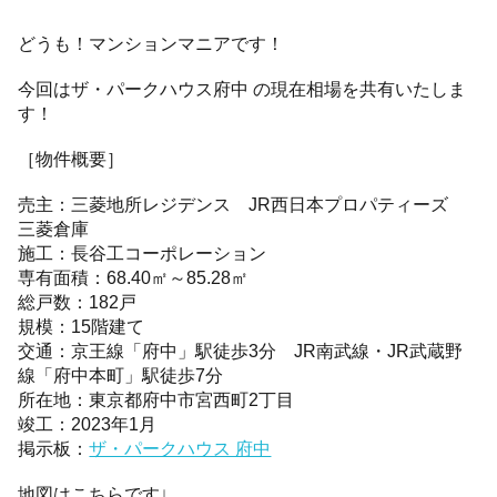
どうも！マンションマニアです！
今回はザ・パークハウス府中 の現在相場を共有いたしま
す！
［物件概要］
売主：三菱地所レジデンス JR西日本プロパティーズ
三菱倉庫
施工：長谷工コーポレーション
専有面積：68.40㎡～85.28㎡
総戸数：182戸
規模：15階建て
交通：京王線「府中」駅徒歩3分 JR南武線・JR武蔵野
線「府中本町」駅徒歩7分
所在地：東京都府中市宮西町2丁目
竣工：2023年1月
掲示板：
ザ・パークハウス 府中
地図はこちらです↓