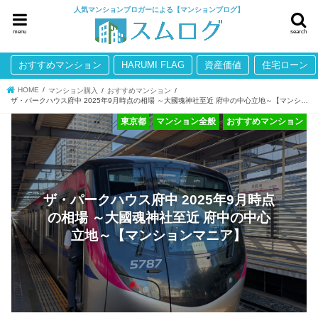
人気マンションブロガーによる【マンションブログ】
menu
search
おすすめマンション
HARUMI FLAG
資産価値
住宅ローン
HOME
マンション購入
おすすめマンション
ザ・パークハウス府中 2025年9月時点の相場 ～大國魂神社至近 府中の中心立地～【マンションマニア】
東京都
マンション全般
おすすめマンション
ザ・パークハウス府中 2025年9月時点
の相場 ～大國魂神社至近 府中の中心
立地～【マンションマニア】