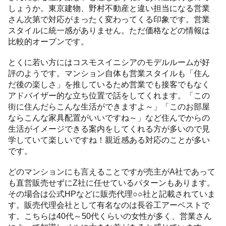
しょうか。東京建物、野村不動産と違い担当になる営業
さん次第で対応がまったく変わってくる印象です。営業
スタイルに統一感がありません。ただ価格などの情報は
比較的オープンです。
とくに若い方にはコスモスイニシアのモデルルームが好
評のようです。マンション自体も営業スタイルも「住ん
だ後の楽しさ」を推しているため営業でも接客でもなく
アドバイザー的な立ち位置で話をしてくれます。「この
街に住んだらこんな生活ができますよ～」「このお部屋
ならこんな家具配置がいいですね～」など住んでからの
生活がイメージできる案内をしてくれる方が多いので見
学していて楽しいですね！親近感ある対応のことが多い
です。
どのマンションにも言えることですが売主がA社であって
も直営販売せずにZ社に任せているパターンもあります。
その場合は公式HPなどに販売代理○○社と記載されていま
す。販売代理会社として有名なのは長谷工アーベストで
す。こちらは40代～50代くらいの女性が多く、営業さん