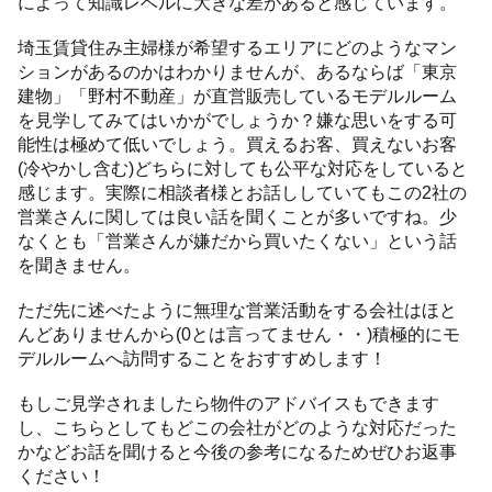
によって知識レベルに大きな差があると感じています。
埼玉賃貸住み主婦様が希望するエリアにどのようなマン
ションがあるのかはわかりませんが、あるならば「東京
建物」「野村不動産」が直営販売しているモデルルーム
を見学してみてはいかがでしょうか？嫌な思いをする可
能性は極めて低いでしょう。買えるお客、買えないお客
(冷やかし含む)どちらに対しても公平な対応をしていると
感じます。実際に相談者様とお話ししていてもこの2社の
営業さんに関しては良い話を聞くことが多いですね。少
なくとも「営業さんが嫌だから買いたくない」という話
を聞きません。
ただ先に述べたように無理な営業活動をする会社はほと
んどありませんから(0とは言ってません・・)積極的にモ
デルルームへ訪問することをおすすめします！
もしご見学されましたら物件のアドバイスもできます
し、こちらとしてもどこの会社がどのような対応だった
かなどお話を聞けると今後の参考になるためぜひお返事
ください！