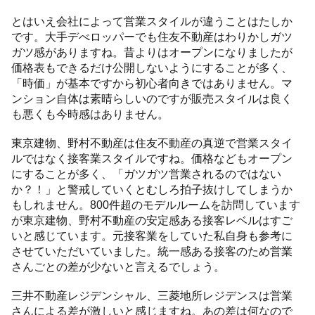
とはいえ会社によって営業スタイルが違うことはたしか
です。大手デべロッパーでも住友不動産はわりかしガツ
ガツ感がありますね。昔よりはオープンになりましたが
価格表もできるだけ公開しないようにすることが多く、
「時価」が基本ですから初心者向きではありません。マ
ンション自体は素晴らしいのですが販売スタイルは良く
も悪くも今時感はありません。
東京建物、野村不動産は住友不動産の真逆で営業スタイ
ルではなく接客業スタイルですね。価格などもオープン
にすることが多く、「ガツガツ営業されるのではない
か？！」と警戒していくとむしろ拍子抜けしてしまうか
もしれません。800件超のモデルルームを訪問しています
が東京建物、野村不動産の安定感ある接客レベルはすご
いと感じています。元接客業をしていた私自身も参考に
させていただいていました。統一感ある接客のため営業
さんごとの差が少ないと言えるでしょう。
三井不動産レジデンシャル、三菱地所レジデンスは営業
さんによる差が激しいと感じますね。あの差は何なので