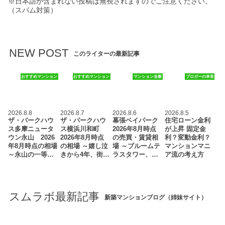
※日本語が含まれない投稿は無視されますのでご注意ください。
（スパム対策）
NEW POST
このライターの最新記事
おすすめマンション
おすすめマンション
マンション全般
ブロガーの本音
2026.8.8
2026.8.7
2026.8.6
2026.8.5
ザ・パークハウ
ザ・パークハウ
幕張ベイパーク
住宅ローン金利
ス多摩ニュータ
ス横浜川和町
2026年8月時点
が上昇 固定金
ウン永山 2026
2026年8月時点
の売買・賃貸相
利？変動金利？
年8月時点の相場
の相場 ～嬉し泣
場 ～ブルームテ
マンションマニ
～永山の一等…
きから4年、街…
ラスタワー、…
ア流の考え方
スムラボ最新記事
新築マンションブログ（姉妹サイト）