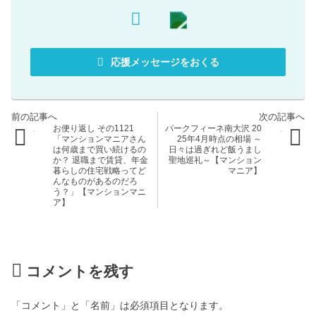
応援メッセージをおくる
お便り返し その1121
パークフィーネ南大沢 20
「マンションマニアさん
25年4月時点の相場 ～
は何歳まで買い続けるの
日々は過ぎれど飯うまし
か？ 退職まで賃貸、年金
聖地巡礼～【マンション
暮らしの住宅戦略ってど
マニア】
んなものがあるのだろ
う？」【マンションマニ
ア】
コメントを残す
「コメント」と「名前」は必須項目となります。