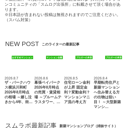
ンコミュニティの「スムログ出張所」に転載させて頂く場合があ
ります。
※日本語が含まれない投稿は無視されますのでご注意ください。
（スパム対策）
NEW POST
このライターの最新記事
おすすめマンション
マンション全般
ブロガーの本音
ブロガーの本音
2026.8.7
2026.8.6
2026.8.5
2026.8.4
ザ・パークハウ
幕張ベイパーク
住宅ローン金利
早期転売住戸と
ス横浜川和町
2026年8月時点
が上昇 固定金
新築マンション
2026年8月時点
の売買・賃貸相
利？変動金利？
へ住み替える方
の相場 ～嬉し泣
場 ～ブルームテ
マンションマニ
の出物は狙い
きから4年、街…
ラスタワー、…
ア流の考え方
目！ ～大型新築
マンシ…
スムラボ最新記事
新築マンションブログ（姉妹サイト）