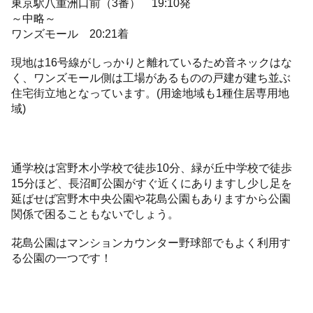
東京駅八重洲口前（3番） 19:10発
～中略～
ワンズモール 20:21着
現地は16号線がしっかりと離れているため音ネックはな
く、ワンズモール側は工場があるものの戸建が建ち並ぶ
住宅街立地となっています。(用途地域も1種住居専用地
域)
通学校は宮野木小学校で徒歩10分、緑が丘中学校で徒歩
15分ほど、長沼町公園がすぐ近くにありますし少し足を
延ばせば宮野木中央公園や花島公園もありますから公園
関係で困ることもないでしょう。
花島公園はマンションカウンター野球部でもよく利用す
る公園の一つです！