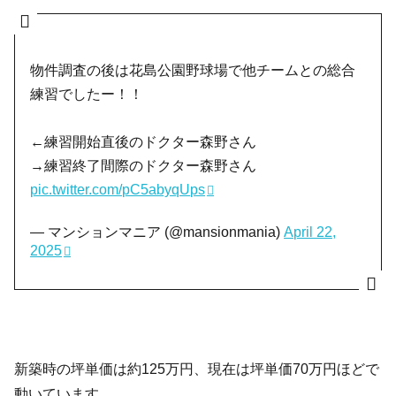
物件調査の後は花島公園野球場で他チームとの総合
練習でしたー！！
←練習開始直後のドクター森野さん
→練習終了間際のドクター森野さん
pic.twitter.com/pC5abyqUps
— マンションマニア (@mansionmania)
April 22,
2025
新築時の坪単価は約125万円、現在は坪単価70万円ほどで
動いています。