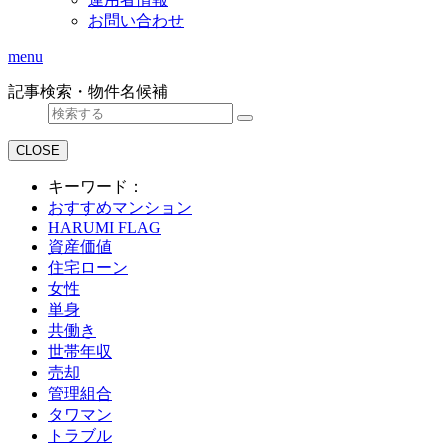
お問い合わせ
menu
記事検索・物件名候補
CLOSE
キーワード：
おすすめマンション
HARUMI FLAG
資産価値
住宅ローン
女性
単身
共働き
世帯年収
売却
管理組合
タワマン
トラブル