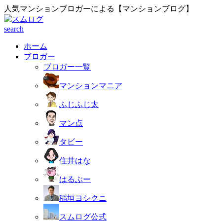
人気マンションブロガーによる【マンションブログ】
search
ホーム
ブロガー
ブロガー一覧
マンションマニア
ふじふじ太
マン点
タビー
住井はな
はるぶー
稲垣ヨシクニ
スムログ公式