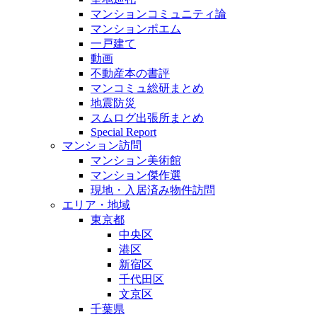
マンションコミュニティ論
マンションポエム
一戸建て
動画
不動産本の書評
マンコミュ総研まとめ
地震防災
スムログ出張所まとめ
Special Report
マンション訪問
マンション美術館
マンション傑作選
現地・入居済み物件訪問
エリア・地域
東京都
中央区
港区
新宿区
千代田区
文京区
千葉県