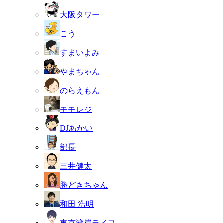
大阪タワー
こう
すまいよみ
やまちゃん
のらえもん
モモレジ
DJあかい
部長
三井健太
勝どきちゃん
和田 浩明
東京湾岸ライフ