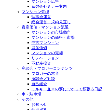
マンション広告
勉強会セミナー案内
マンション管理
理事会運営
総会運営・規約見直し
資産価値・マンション流通
マンションの市場動向
マンションの価格・市場
中古マンション
資産価値
マンションの売却
リノベーション
不動産投資
座談会・ブロガーコンテンツ
ブロガーの本音
座談会／対談
自己紹介
ミルキー並木の夢にむかって頑張る日記
車・駐車場
その他
お知らせ
聖地巡礼