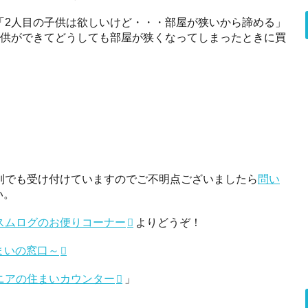
「2人目の子供は欲しいけど・・・部屋が狭いから諦める」
子供ができてどうしても部屋が狭くなってしまったときに買
。
別でも受け付けていますのでご不明点ございましたら
問い
い。
スムログのお便りコーナー
よりどうぞ！
まいの窓口～
ニアの住まいカウンター
」