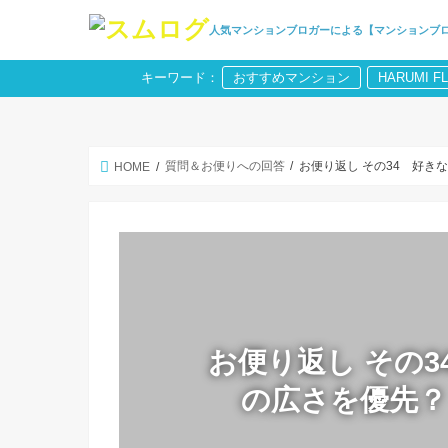
人気マンションブロガーによる【マンションブ
キーワード：
おすすめマンション
HARUMI F
質問＆お便りへの回答
お便り返し その34 好
HOME
お便り返し その
の広さを優先