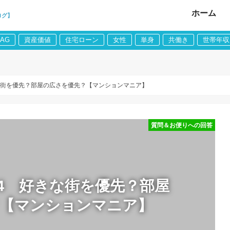
ホーム
ログ】
LAG
資産価値
住宅ローン
女性
単身
共働き
世帯年収
きな街を優先？部屋の広さを優先？【マンションマニア】
質問＆お便りへの回答
34 好きな街を優先？部屋
？【マンションマニア】