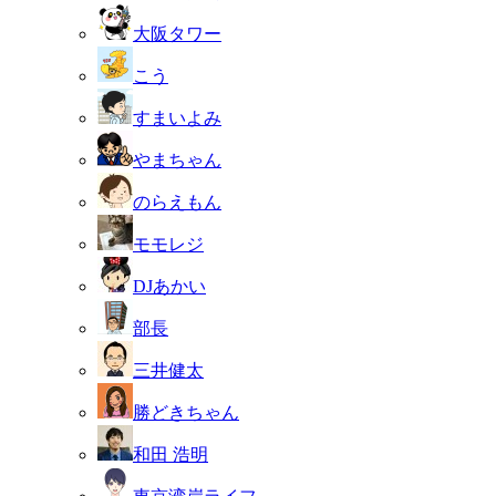
大阪タワー
こう
すまいよみ
やまちゃん
のらえもん
モモレジ
DJあかい
部長
三井健太
勝どきちゃん
和田 浩明