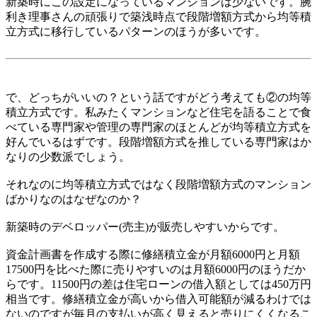
新築時にこの設定になっているマンションは少ないです。腕
利き理事さんの頑張りで築浅時点で段階増額方式から均等積
立方式に移行しているパターンのほうが多いです。
で、どっちがいいの？という話ですがどう考えても②の均等
積立方式です。私みたくマンションなど住宅を語ることで食
べている専門家や管理の専門家のほとんどが均等積立方式を
好んでいるはずです。段階増額方式を推している専門家はか
なりの少数派でしょう。
それなのに均等積立方式ではなく段階増額方式のマンション
ばかりなのはなぜなのか？
新築時のデベロッパー(売主)が販売しやすいからです。
資金計画書を作成する際に修繕積立金が月額6000円と月額
17500円を比べた際に売りやすいのは月額6000円のほうだか
らです。11500円の差は住宅ローンの借入額としては450万円
相当です。修繕積立金が高いから借入可能額が減るわけでは
ないのですが毎月の支払いが高く見えると売りにくくなるこ