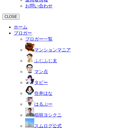
お問い合わせ
CLOSE
ホーム
ブロガー
ブロガー一覧
マンションマニア
ふじふじ太
マン点
タビー
住井はな
はるぶー
稲垣ヨシクニ
スムログ公式