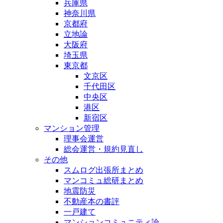
兵庫県
神奈川県
京都府
立地論
大阪府
埼玉県
東京都
文京区
千代田区
中央区
港区
新宿区
マンション管理
理事会運営
総会運営・規約見直し
その他
スムログ出張所まとめ
マンコミュ総研まとめ
地震防災
不動産本の書評
一戸建て
マンションコミュニティ論