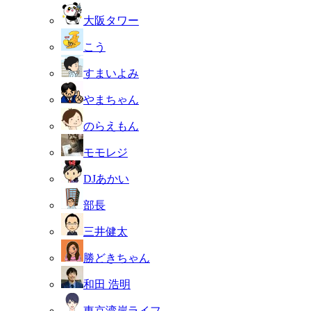
大阪タワー
こう
すまいよみ
やまちゃん
のらえもん
モモレジ
DJあかい
部長
三井健太
勝どきちゃん
和田 浩明
東京湾岸ライフ