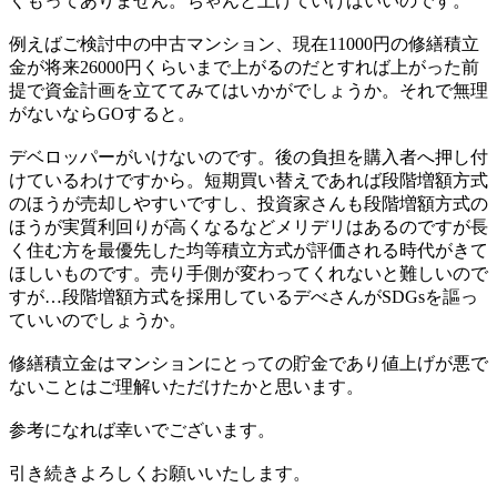
くもってありません。ちゃんと上げていけばいいのです。
例えばご検討中の中古マンション、現在11000円の修繕積立
金が将来26000円くらいまで上がるのだとすれば上がった前
提で資金計画を立ててみてはいかがでしょうか。それで無理
がないならGOすると。
デベロッパーがいけないのです。後の負担を購入者へ押し付
けているわけですから。短期買い替えであれば段階増額方式
のほうが売却しやすいですし、投資家さんも段階増額方式の
ほうが実質利回りが高くなるなどメリデリはあるのですが長
く住む方を最優先した均等積立方式が評価される時代がきて
ほしいものです。売り手側が変わってくれないと難しいので
すが…段階増額方式を採用しているデべさんがSDGsを謳っ
ていいのでしょうか。
修繕積立金はマンションにとっての貯金であり値上げが悪で
ないことはご理解いただけたかと思います。
参考になれば幸いでございます。
引き続きよろしくお願いいたします。