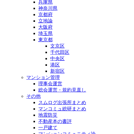
兵庫県
神奈川県
京都府
立地論
大阪府
埼玉県
東京都
文京区
千代田区
中央区
港区
新宿区
マンション管理
理事会運営
総会運営・規約見直し
その他
スムログ出張所まとめ
マンコミュ総研まとめ
地震防災
不動産本の書評
一戸建て
マンションコミュニティ論