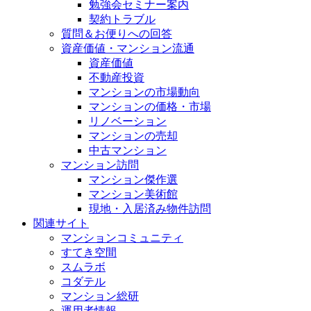
勉強会セミナー案内
契約トラブル
質問＆お便りへの回答
資産価値・マンション流通
資産価値
不動産投資
マンションの市場動向
マンションの価格・市場
リノベーション
マンションの売却
中古マンション
マンション訪問
マンション傑作選
マンション美術館
現地・入居済み物件訪問
関連サイト
マンションコミュニティ
すてき空間
スムラボ
コダテル
マンション総研
運用者情報