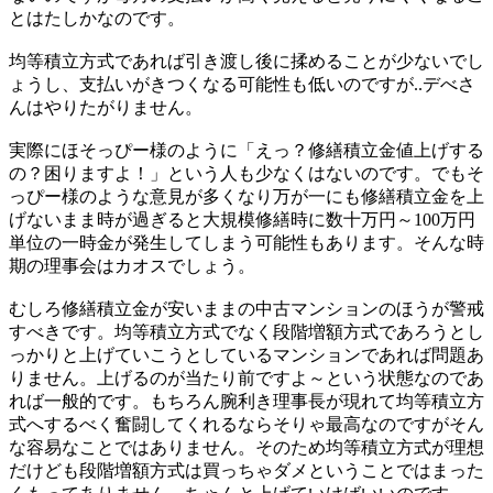
とはたしかなのです。
均等積立方式であれば引き渡し後に揉めることが少ないでし
ょうし、支払いがきつくなる可能性も低いのですが..デべさ
んはやりたがりません。
実際にほそっぴー様のように「えっ？修繕積立金値上げする
の？困りますよ！」という人も少なくはないのです。でもそ
っぴー様のような意見が多くなり万が一にも修繕積立金を上
げないまま時が過ぎると大規模修繕時に数十万円～100万円
単位の一時金が発生してしまう可能性もあります。そんな時
期の理事会はカオスでしょう。
むしろ修繕積立金が安いままの中古マンションのほうが警戒
すべきです。均等積立方式でなく段階増額方式であろうとし
っかりと上げていこうとしているマンションであれば問題あ
りません。上げるのが当たり前ですよ～という状態なのであ
れば一般的です。もちろん腕利き理事長が現れて均等積立方
式へするべく奮闘してくれるならそりゃ最高なのですがそん
な容易なことではありません。そのため均等積立方式が理想
だけども段階増額方式は買っちゃダメということではまった