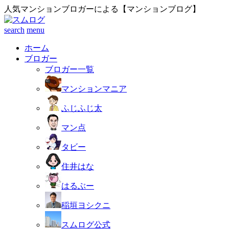
人気マンションブロガーによる【マンションブログ】
search
menu
ホーム
ブロガー
ブロガー一覧
マンションマニア
ふじふじ太
マン点
タビー
住井はな
はるぶー
稲垣ヨシクニ
スムログ公式