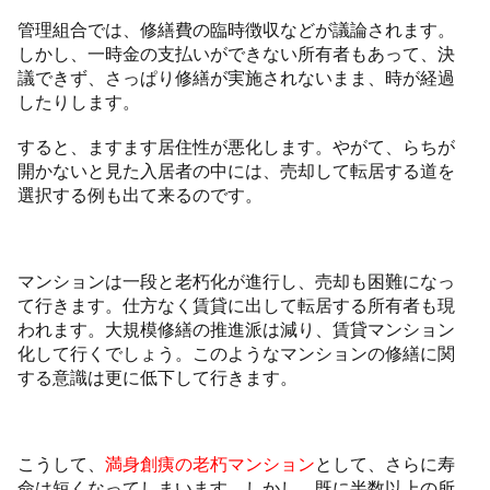
管理組合では、修繕費の臨時徴収などが議論されます。
しかし、一時金の支払いができない所有者もあって、決
議できず、さっぱり修繕が実施されないまま、時が経過
したりします。
すると、ますます居住性が悪化します。やがて、らちが
開かないと見た入居者の中には、売却して転居する道を
選択する例も出て来るのです。
マンションは一段と老朽化が進行し、売却も困難になっ
て行きます。仕方なく賃貸に出して転居する所有者も現
われます。大規模修繕の推進派は減り、賃貸マンション
化して行くでしょう。このようなマンションの修繕に関
する意識は更に低下して行きます。
こうして、
満身創痍の老朽マンション
として、さらに寿
命は短くなってしまいます。しかし、既に半数以上の所