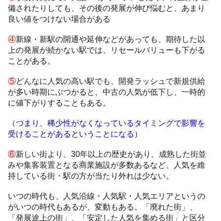
備されたりしても、その後の発展が伸び悩むと、あまり
良い値をつけない場合がある
④
新線・新駅の開通や延伸などがあっても、期待した以
上の発展が続かない駅では、リセールバリューも下がる
ことがある。
⑤
どんなに人気の高い駅でも、開発ラッシュで新規供給
が多い時期にぶつかると、中古の人気が低下し、一時的
に値下がりすることもある。
（
つまり、稀少性がなくなっているタイミングで影響を
受けることがあるということになる
）
⑥
新しい街より、30年以上の歴史があり、成熟した街並
みや集客装置となる商業施設が多数あるなど、人気を維
持している街・駅の方が当たり外れは少ない。
いつの時代も、人気沿線・人気駅・人気エリアというの
がいつの時代もあるが、変動もある。「廃れた街」、
「発展途上の街」、「安定した人気を集める街」と区分