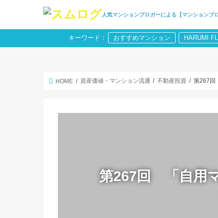
人気マンションブロガーによる【マンションブ
キーワード：
おすすめマンション
HARUMI F
資産価値・マンション流通
不動産投資
第267
HOME
第267回 「自