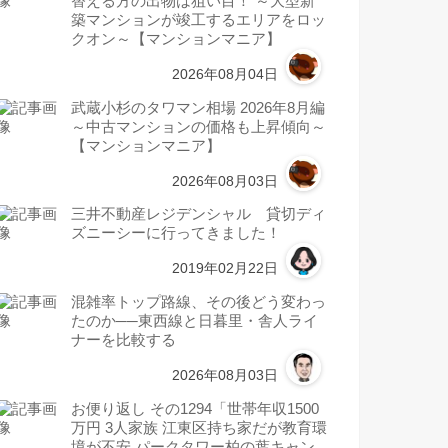
替える方の出物は狙い目！ ～大型新
築マンションが竣工するエリアをロッ
クオン～【マンションマニア】
2026年08月04日
武蔵小杉のタワマン相場 2026年8月編
～中古マンションの価格も上昇傾向～
【マンションマニア】
2026年08月03日
三井不動産レジデンシャル 貸切ディ
ズニーシーに行ってきました！
2019年02月22日
混雑率トップ路線、その後どう変わっ
たのか──東西線と日暮里・舎人ライ
ナーを比較する
2026年08月03日
お便り返し その1294「世帯年収1500
万円 3人家族 江東区持ち家だが教育環
境が不安 パークタワー柏の葉キャン