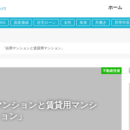
ホーム
ログ】
LAG
資産価値
住宅ローン
女性
単身
共働き
世帯年収
回 「自用マンションと賃貸用マンション」
不動産投資
用マンションと賃貸用マンシ
ョン」