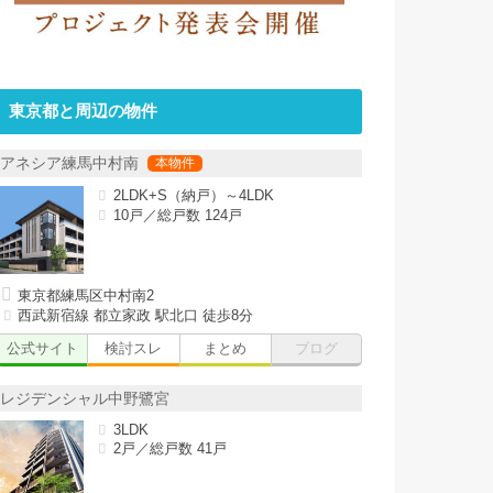
東京都と周辺の物件
アネシア練馬中村南
2LDK+S（納戸）～4LDK
10戸／総戸数 124戸
東京都練馬区中村南2
西武新宿線 都立家政 駅北口 徒歩8分
公式サイト
検討スレ
まとめ
ブログ
レジデンシャル中野鷺宮
3LDK
2戸／総戸数 41戸