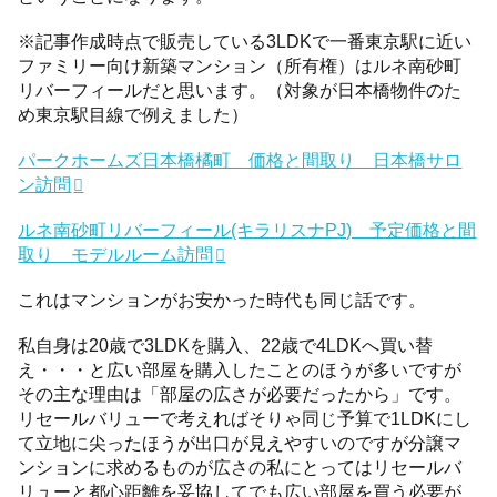
※記事作成時点で販売している3LDKで一番東京駅に近い
ファミリー向け新築マンション（所有権）はルネ南砂町
リバーフィールだと思います。（対象が日本橋物件のた
め東京駅目線で例えました）
パークホームズ日本橋橘町 価格と間取り 日本橋サロ
ン訪問
ルネ南砂町リバーフィール(キラリスナPJ) 予定価格と間
取り モデルルーム訪問
これはマンションがお安かった時代も同じ話です。
私自身は20歳で3LDKを購入、22歳で4LDKへ買い替
え・・・と広い部屋を購入したことのほうが多いですが
その主な理由は「部屋の広さが必要だったから」です。
リセールバリューで考えればそりゃ同じ予算で1LDKにし
て立地に尖ったほうが出口が見えやすいのですが分譲マ
ンションに求めるものが広さの私にとってはリセールバ
リューと都心距離を妥協してでも広い部屋を買う必要が