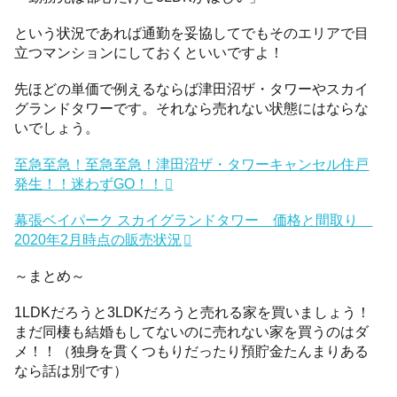
という状況であれば通勤を妥協してでもそのエリアで目
立つマンションにしておくといいですよ！
先ほどの単価で例えるならば津田沼ザ・タワーやスカイ
グランドタワーです。それなら売れない状態にはならな
いでしょう。
至急至急！至急至急！津田沼ザ・タワーキャンセル住戸
発生！！迷わずGO！！
幕張ベイパーク スカイグランドタワー 価格と間取り
2020年2月時点の販売状況
～まとめ～
1LDKだろうと3LDKだろうと売れる家を買いましょう！
まだ同棲も結婚もしてないのに売れない家を買うのはダ
メ！！（独身を貫くつもりだったり預貯金たんまりある
なら話は別です）