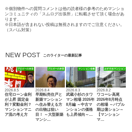
※個別物件への質問コメントは他の読者様の参考のためマンショ
ンコミュニティの「スムログ出張所」に転載させて頂く場合があ
ります。
※日本語が含まれない投稿は無視されますのでご注意ください。
（スパム対策）
NEW POST
このライターの最新記事
ブロガーの本音
ブロガーの本音
マンション全般
おすすめマンション
2026.8.5
2026.8.4
2026.8.3
2026.8.2
住宅ローン金利
早期転売住戸と
武蔵小杉のタワ
ワコーレ高尾
が上昇 固定金
新築マンション
マン相場 2026年
2026年8月時点
利？変動金利？
へ住み替える方
8月編 ～中古マ
の相場 ～バブル
マンションマニ
の出物は狙い
ンションの価格
期は億ション～
ア流の考え方
目！ ～大型新築
も上昇傾向～…
【マンション
マンシ…
マ…