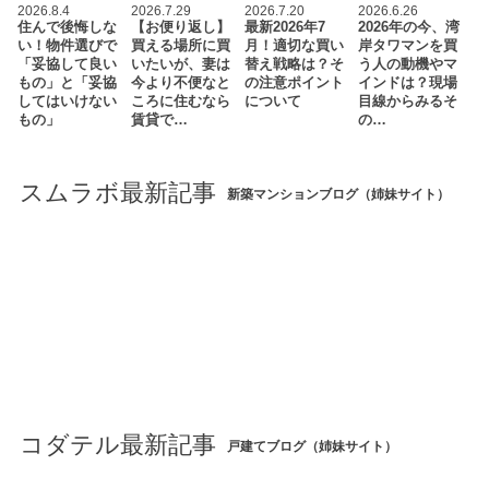
2026.8.4
2026.7.29
2026.7.20
2026.6.26
住んで後悔しな
【お便り返し】
最新2026年7
2026年の今、湾
い！物件選びで
買える場所に買
月！適切な買い
岸タワマンを買
「妥協して良い
いたいが、妻は
替え戦略は？そ
う人の動機やマ
もの」と「妥協
今より不便なと
の注意ポイント
インドは？現場
してはいけない
ころに住むなら
について
目線からみるそ
もの」
賃貸で…
の…
スムラボ最新記事
新築マンションブログ（姉妹サイト）
コダテル最新記事
戸建てブログ（姉妹サイト）