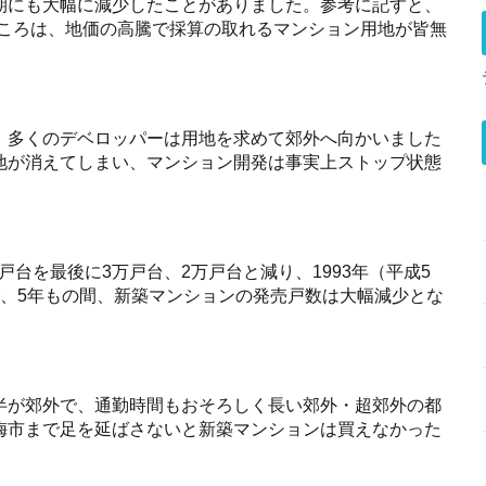
期にも大幅に減少したことがありました。参考に記すと、
。このころは、地価の高騰で採算の取れるマンション用地が皆無
、多くのデベロッパーは用地を求めて郊外へ向かいました
地が消えてしまい、マンション開発は事実上ストップ状態
00戸台を最後に3万戸台、2万戸台と減り、1993年（平成5
で、5年もの間、新築マンションの発売戸数は大幅減少とな
半が郊外で、通勤時間もおそろしく長い郊外・超郊外の都
梅市まで足を延ばさないと新築マンションは買えなかった