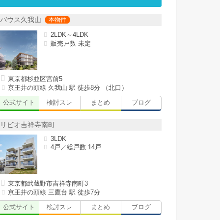
バウス久我山
2LDK～4LDK
販売戸数 未定
東京都杉並区宮前5
京王井の頭線 久我山 駅 徒歩8分 （北口）
公式サイト
検討スレ
まとめ
ブログ
リビオ吉祥寺南町
3LDK
4戸／総戸数 14戸
東京都武蔵野市吉祥寺南町3
京王井の頭線 三鷹台 駅 徒歩7分
公式サイト
検討スレ
まとめ
ブログ