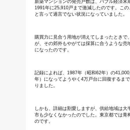
新築マンションの発売戸数は、バブル経済末
1991年に25,910戸まで激減したのです
と言って過言でない状況になっていました。
購買力に見合う用地が消えてしまったときで
が、その郊外もやがては採算に合うような売
になったのです。
記録によれば、1987年（昭和62年）の41,0
年）になってようやく4万戸台に回復するま
りました。
しかも、詳細は割愛しますが、供給地域は大
市も少なくなかったのでした。東京都では青
のです。