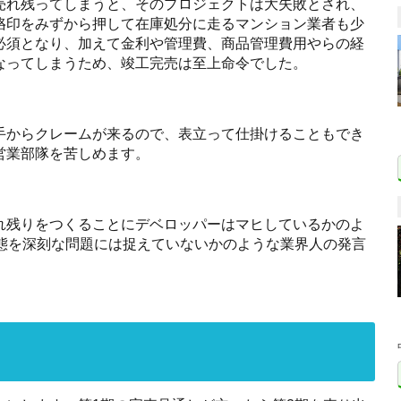
売れ残ってしまうと、そのプロジェクトは大失敗とされ、
烙印をみずから押して在庫処分に走るマンション業者も少
必須となり、加えて金利や管理費、商品管理費用やらの経
なってしまうため、竣工完売は至上命令でした。
手からクレームが来るので、表立って仕掛けることもでき
営業部隊を苦しめます。
れ残りをつくることにデベロッパーはマヒしているかのよ
事態を深刻な問題には捉えていないかのような業界人の発言