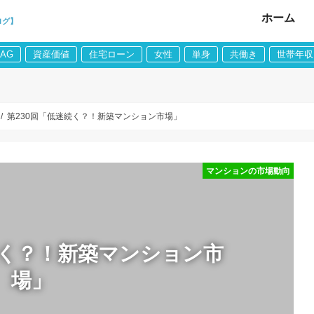
ホーム
ログ】
LAG
資産価値
住宅ローン
女性
単身
共働き
世帯年収
第230回「低迷続く？！新築マンション市場」
マンションの市場動向
続く？！新築マンション市
場」