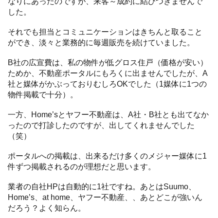
なりにあったのですが、来客～成約に結びつきませんで
した。
それでも担当とコミュニケーションはきちんと取ること
ができ、淡々と業務的に毎週販売を続けていました。
B社の広宣費は、私の物件が低グロス住戸（価格が安い）
ためか、不動産ポータルにもろくに出ませんでしたが、A
社と媒体がかぶっておりむしろOKでした（1媒体に1つの
物件掲載で十分）。
一方、Home’sとヤフー不動産は、A社・B社とも出てなか
ったので打診したのですが、出してくれませんでした
（笑）
ポータルへの掲載は、出来るだけ多くのメジャー媒体に1
件ずつ掲載されるのが理想だと思います。
業者の自社HPは自動的に1社ですね。あとはSuumo、
Home’s、at home、ヤフー不動産、、あとどこが強いん
だろう？よく知らん。