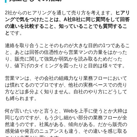
2社からのヒアリングを通して売り方を考えます。
ヒアリ
ングで気をつけたことは、A社B社に同じ質問をして回答
の違いを比較すること、知っていることでも質問するこ
と
です。
連絡を取り合うことそのものが大きな目的の1つであるこ
と、あとは回答の信憑性から営業マンの力量をはかった
り、販売に関して強気か弱気かを読み取るためだった
り、値下げのタイミングを図ったりと目的は様々です。
営業マンは、その会社の組織力なり業務フローにおいて
は慣れてるのでプロですが、他社の実務ベースでの売り
方などは多分よく知りません。自社のやり方にどうして
も縛られます。
何が言いたいかと言うと、Webを上手に使うとか大枠は
同じなのですが、もう少し細かい部分の業務フローが全
然違うのです。社風がある、傾向がある。だから販売の
感覚値や発言のニュアンスも違う、その違いを感じ取る