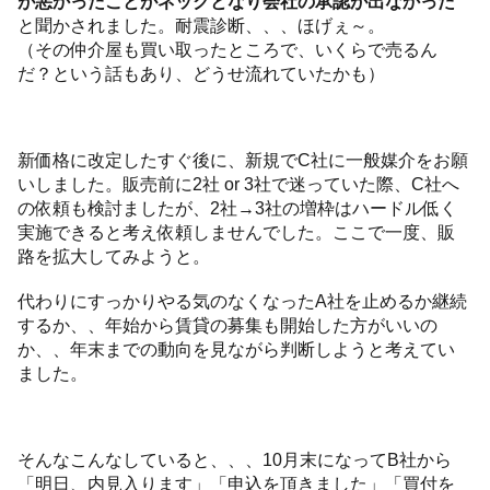
が悪かったことがネックとなり会社の承認が出なかった
と聞かされました。耐震診断、、、ほげぇ～。
（その仲介屋も買い取ったところで、いくらで売るん
だ？という話もあり、どうせ流れていたかも）
新価格に改定したすぐ後に、新規でC社に一般媒介をお願
いしました。販売前に2社 or 3社で迷っていた際、C社へ
の依頼も検討ましたが、2社→3社の増枠はハードル低く
実施できると考え依頼しませんでした。ここで一度、販
路を拡大してみようと。
代わりにすっかりやる気のなくなったA社を止めるか継続
するか、、年始から賃貸の募集も開始した方がいいの
か、、年末までの動向を見ながら判断しようと考えてい
ました。
そんなこんなしていると、、、10月末になってB社から
「明日、内見入ります」「申込を頂きました」「買付を