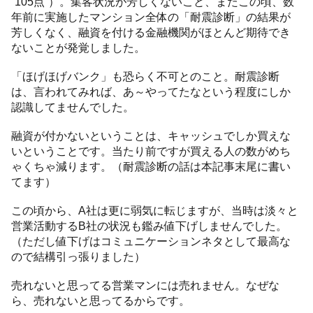
“105点”）。集客状況が芳しくないこと、またこの頃、数
年前に実施したマンション全体の「耐震診断」の結果が
芳しくなく、融資を付ける金融機関がほとんど期待でき
ないことが発覚しました。
「ほげほげバンク」も恐らく不可とのこと。耐震診断
は、言われてみれば、あ～やってたなという程度にしか
認識してませんでした。
融資が付かないということは、キャッシュでしか買えな
いということです。当たり前ですが買える人の数がめち
ゃくちゃ減ります。（耐震診断の話は本記事末尾に書い
てます）
この頃から、A社は更に弱気に転じますが、当時は淡々と
営業活動するB社の状況も鑑み値下げしませんでした。
（ただし値下げはコミュニケーションネタとして最高な
ので結構引っ張りました）
売れないと思ってる営業マンには売れません。なぜな
ら、売れないと思ってるからです。