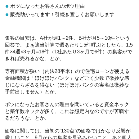
ボツになったお客さんのボツ理由
販売助かってます！引続き宜しくお願いします！
集客の目安は、A社が週1～2件、B社が月5～10件という
回答で、まぁ適当計算で週あたり1.5件呼ぶとしたら、1.5
件×4週×3ヶ月=18件（1社あたり3ヶ月で9件）の集客がで
きれば売れるかな、とか、
専有面積が狭い（内法28平米）ので住宅ローンが使える
金融機関は「ほげほげバンク」などごく少数で微妙な感
じにならざるを得ない（ほげほげバンクの実名は微妙な
手前出しません）とか、
ボツになったお客さんの理由を聞いていると資金ネック
と築年数ネックが多く、これは想定内なのですが苦戦す
るだろうな、とか、
価格に関しては、当初の”130点”の価格ではかなり反響が
厳しいこと、9月からの集客を見込みたいこと、あと個人