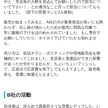
やと「支店長の人柄を見込んでお願いしたので担当につ
いて下さい！」とか適当なこと言って担当についてもら
いました。（部下の営業マンと2人体制）
販売が始まってみると、A社の方が集客状況が良いにも関
わらず、出し値が強かったためか販売に弱気な印象で、
常に価格の下げをほのめかされていました。もし専任で
お願いしていたら、ホイホイ下げていたかも知れませ
ん。
売り方は、折込チラシ・ポスティングや現地販売会を積
極的にやってくれました。支店長と直接話ができた影響
があったか分かりませんが、ちょいちょいプッシュし
て、正攻法で広宣費を投下してもらえてました。販売報
告も、普通に毎週もらえました。
B社の活動
担当者は、控えめで真面目そうな営業レディでした。い