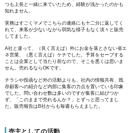
つも上長と一緒に来ていたため、経験が浅かったのかも
知れません。
実務はすごくマメでこちらの連絡にも十二分に返してく
れて、来客が少ないながら弱気な様子もなく淡々と販売
してました。
A社と違って、（良く言えば）外にお金を落とさない省エ
ネ営業、（悪く言えば）ケチでした。予算をセーブする
ことは企業として当たり前なので、そこを悪くは思いま
せん。売れるならOKです。
チラシや投函など外の活動よりも、社内の情報共有、既
存顧客への紹介など内部に集客の力点を置いている印象
でした。問い合わせ数は多いのですが集客に結びつか
ず、「このままで売れるんか？」とずっと思ってまし
た。販売報告はB社からも毎週もらえました。
売主としての活動